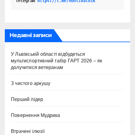
Telegram 
https://t.me/vbolivalnik
Недавні записи
У Львівській області відбудеться
мультиспортивний табір ГАРТ 2026 – як
долучитися ветеранам
З чистого аркушу
Перший лідер
Повернення Мудрика
Втрачені ілюзії