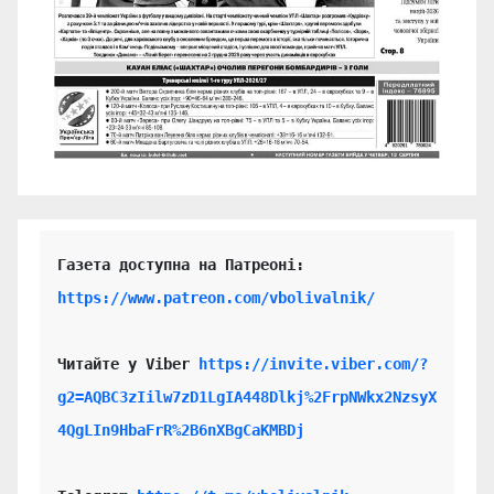
https://www.patreon.com/vbolivalnik/
Читайте у Viber 
https://invite.viber.com/?
g2=AQBC3zIilw7zD1LgIA448Dlkj%2FrpNWkx2NzsyX
4QgLIn9HbaFrR%2B6nXBgCaKMBDj