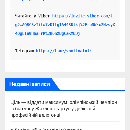
Читайте у Viber 
https://invite.viber.com/?
g2=AQBC3zIilw7zD1LgIA448Dlkj%2FrpNWkx2NzsyX
4QgLIn9HbaFrR%2B6nXBgCaKMBDj
Telegram 
https://t.me/vbolivalnik
Недавні записи
Ціль — віддати максимум: олімпійський чемпіон
із біатлону Жаклен стартує у дебютній
професійній велогонці