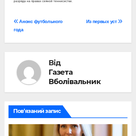
разряда на правах сеяной теннисистки.
Навігація
Анонс футбольного
Из первых уст
года
записів
Від
Газета
Вболівальник
Пов’язаний запис