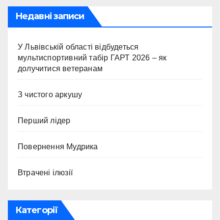
Недавні записи
У Львівській області відбудеться
мультиспортивний табір ГАРТ 2026 – як
долучитися ветеранам
З чистого аркушу
Перший лідер
Повернення Мудрика
Втрачені ілюзії
Категорії