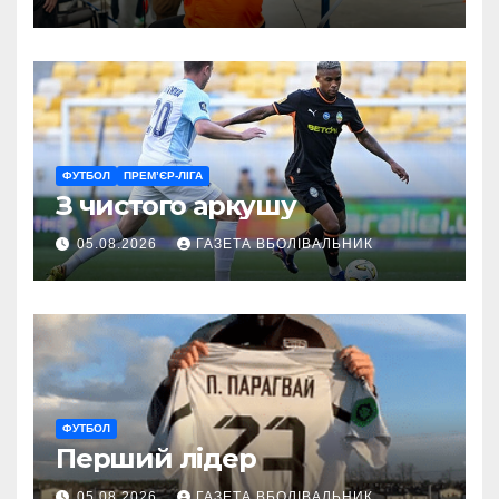
ГАРТ 2026 – як долучитися
ветеранам
ФУТБОЛ
ПРЕМ’ЄР-ЛІГА
З чистого аркушу
05.08.2026
ГАЗЕТА ВБОЛІВАЛЬНИК
ФУТБОЛ
Перший лідер
05.08.2026
ГАЗЕТА ВБОЛІВАЛЬНИК