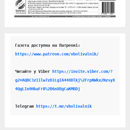
https://www.patreon.com/vbolivalnik/
Читайте у Viber 
https://invite.viber.com/?
g2=AQBC3zIilw7zD1LgIA448Dlkj%2FrpNWkx2NzsyX
4QgLIn9HbaFrR%2B6nXBgCaKMBDj
Telegram 
https://t.me/vbolivalnik