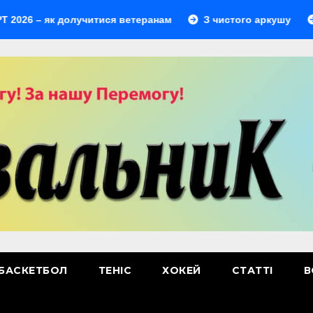
– як долучитися ветеранам
З чистого аркушу
Перши
БАСКЕТБОЛ
ТЕНІС
ХОКЕЙ
СТАТТІ
В