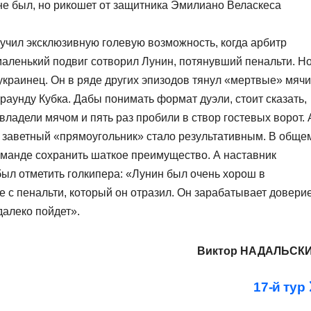
е был, но рикошет от защитника Эмилиано Веласкеса
чил эксклюзивную голевую возможность, когда арбитр
 маленький подвиг сотворил Лунин, потянувший пенальти. Н
краинец. Он в ряде других эпизодов тянул «мертвые» мячи
аунду Кубка. Дабы понимать формат дуэли, стоит сказать,
владели мячом и пять раз пробили в створ гостевых ворот. 
 заветный «прямоугольник» стало результативным. В обще
оманде сохранить шаткое преимущество. А наставник
ыл отметить голкипера: «Лунин был очень хорош в
е с пенальти, который он отразил. Он зарабатывает доверие
далеко пойдет».
Виктор НАДАЛЬСК
17-й тур