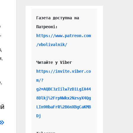
Газета доступна на 
о
,
https://www.patreon.com
/vbolivalnik/
А
м,
Читайте у Viber 
https://invite.viber.co
m/?
,
g2=AQBC3zIilw7zD1LgIA44
8Dlkj%2FrpNWkx2NzsyX4Qg
LIn9HbaFrR%2B6nXBgCaKMB
ИЙ
Dj