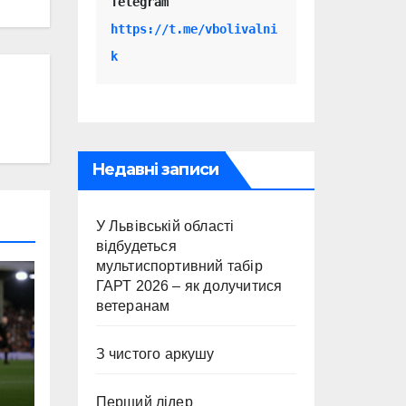
Telegram 
https://t.me/vbolivalni
k
Недавні записи
У Львівській області
відбудеться
мультиспортивний табір
ГАРТ 2026 – як долучитися
ветеранам
З чистого аркушу
Перший лідер