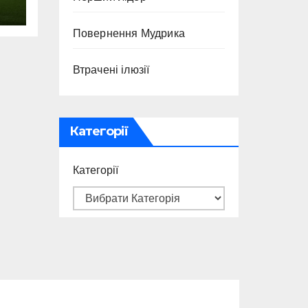
Повернення Мудрика
Втрачені ілюзії
Категорії
Категорії