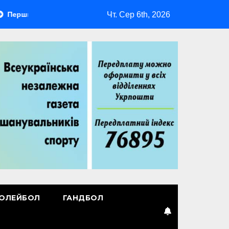
Чт. Сер 6th, 2026
й лідер
Повернення Мудрика
Втрачені ілюзії
ОЛЕЙБОЛ
ГАНДБОЛ