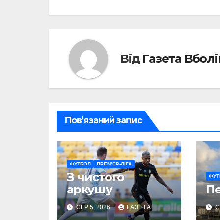
записів
Від
Газета Вбол
Пов’язаний запис
ФУТБОЛ
ПРЕМ’ЄР-ЛІГА
З чистого
ФУТ
аркушу
П
СЕР 5, 2026
ГАЗЕТА
С