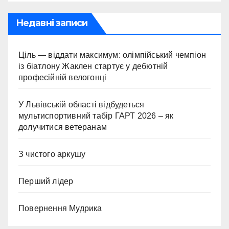
Недавні записи
Ціль — віддати максимум: олімпійський чемпіон
із біатлону Жаклен стартує у дебютній
професійній велогонці
У Львівській області відбудеться
мультиспортивний табір ГАРТ 2026 – як
долучитися ветеранам
З чистого аркушу
Перший лідер
Повернення Мудрика