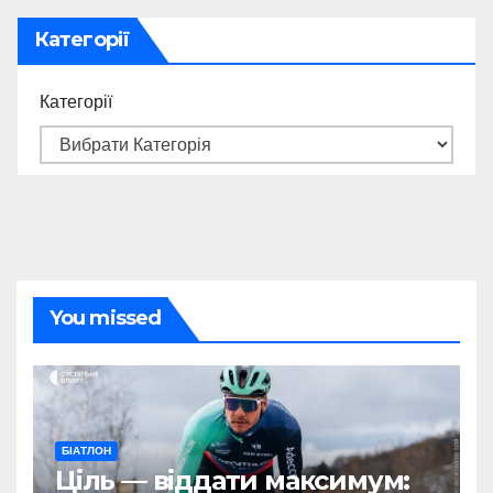
Категорії
Категорії
You missed
БІАТЛОН
Ціль — віддати максимум: