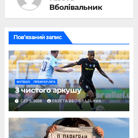
Вболівальник
Пов’язаний запис
ФУТБОЛ
ПРЕМ’ЄР-ЛІГА
З чистого аркушу
СЕР 5, 2026
ГАЗЕТА ВБОЛІВАЛЬНИК