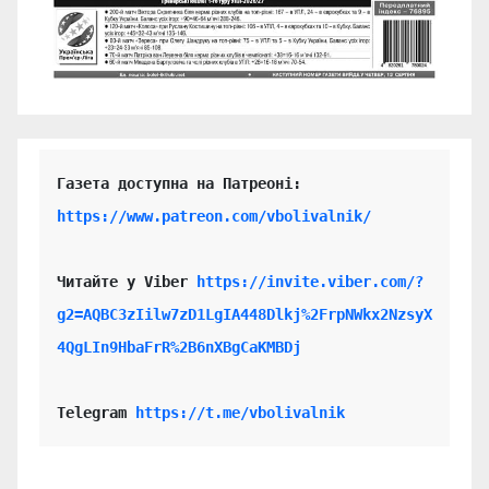
https://www.patreon.com/vbolivalnik/
Читайте у Viber 
https://invite.viber.com/?
g2=AQBC3zIilw7zD1LgIA448Dlkj%2FrpNWkx2NzsyX
4QgLIn9HbaFrR%2B6nXBgCaKMBDj
Telegram 
https://t.me/vbolivalnik