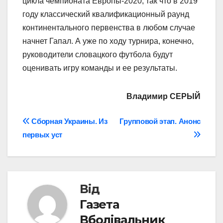
цикла чемпионата Европы-2020, так что в 2019
году классический квалификационный раунд
континентального первенства в любом случае
начнет Гапал. А уже по ходу турнира, конечно,
руководители словацкого футбола будут
оценивать игру команды и ее результаты.
Владимир СЕРЫЙ
Навігація
Сборная Украины. Из
Групповой этап. Анонс
первых уст
записів
Від
Газета
Вболівальник