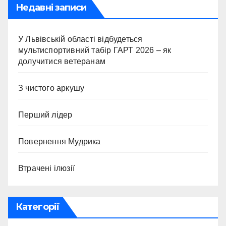
Недавні записи
У Львівській області відбудеться
мультиспортивний табір ГАРТ 2026 – як
долучитися ветеранам
З чистого аркушу
Перший лідер
Повернення Мудрика
Втрачені ілюзії
Категорії