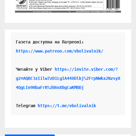
https://www.patreon.com/vbolivalnik/
Читайте у Viber 
https://invite.viber.com/?
g2=AQBC3zIilw7zD1LgIA448Dlkj%2FrpNWkx2NzsyX
4QgLIn9HbaFrR%2B6nXBgCaKMBDj
Telegram 
https://t.me/vbolivalnik