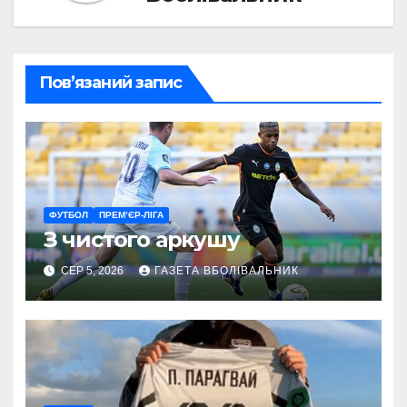
Пов’язаний запис
ФУТБОЛ
ПРЕМ’ЄР-ЛІГА
З чистого аркушу
СЕР 5, 2026
ГАЗЕТА ВБОЛІВАЛЬНИК