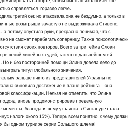
– доминировать на корте, чтобы иметь психологическое
остью справляться гораздо легче.
ила третий сет, но атаковала она не бездумно, а только в
длинные розыгрыши зачастую не выдерживала Стивенс.
, а потому опустила руки, прекрасно понимая, что с
вно не сможет перебегать соперницу. Также психологическ
тсутствия своих повторов. Всего за три гейма Слоан
и решений линейных судей, так что в дальнейшем ей
 Но и без посторонней помощи Элина довела дело до
выиграть титул глобального значения.
скольку раньше никто из представителей Украины не
олина обновила достижение в плане рейтинга – она
овой классификации. Нельзя не отметить, что Элина
подряд, вновь продемонстрировав предельную
 моменты, благодаря чему украинка в Сингапуре стала
инус налоги около 15%). Теперь всем понятно, к чему долж
тя бы одном турнире серии Большого шлема!