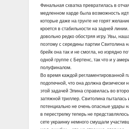
Финальная схватка превратилась в отчая
медленном харде была возможность идти 
которые даже на грунте не горят желание
кроется в стабильности на задней линии
довольно редко обостряя игру. Увы, наш
поэтому с середины партии Свитолина н
брейк она так и не смогла, но изрядно п
одной группе с Бертенс, так что и у аме
полуфиналом.
Во время каждой регламентированной па
подопечной, что она должна физически н
этой задачей Элина справилась во второ
затяжной триллер. Свитолина пыталась и
потенциально не очень опасные удары на
в перестрелку теперь не представлялось
сете украинку немного смущали участивш