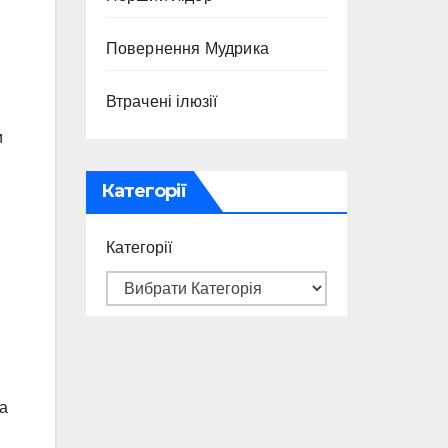
Повернення Мудрика
Втрачені ілюзії
и
Категорії
Категорії
на