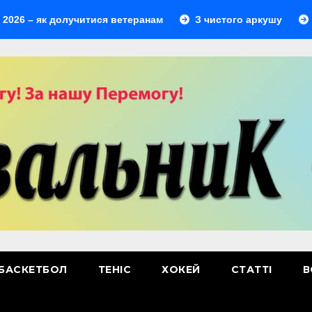
 як долучитися ветеранам
З чистого аркушу
Перший
БАСКЕТБОЛ
ТЕНІС
ХОКЕЙ
СТАТТІ
В