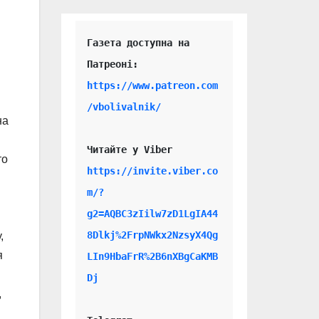
Газета доступна на 
https://www.patreon.com
/vbolivalnik/
на
Читайте у Viber 
то
https://invite.viber.co
m/?
g2=AQBC3zIilw7zD1LgIA44
8Dlkj%2FrpNWkx2NzsyX4Qg
,
я
LIn9HbaFrR%2B6nXBgCaKMB
Dj
,