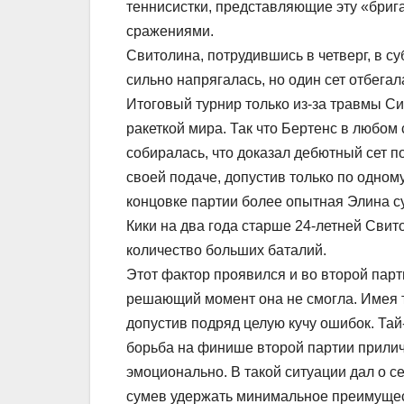
теннисистки, представляющие эту «бриг
сражениями.
Свитолина, потрудившись в четверг, в су
сильно напрягалась, но один сет отбега
Итоговый турнир только из-за травмы С
ракеткой мира. Так что Бертенс в любом
собиралась, что доказал дебютный сет 
своей подаче, допустив только по одному
концовке партии более опытная Элина су
Кики на два года старше 24-летней Свит
количество больших баталий.
Этот фактор проявился и во второй парт
решающий момент она не смогла. Имея три
допустив подряд целую кучу ошибок. Тай
борьба на финише второй партии прилич
эмоционально. В такой ситуации дал о се
сумев удержать минимальное преимущество