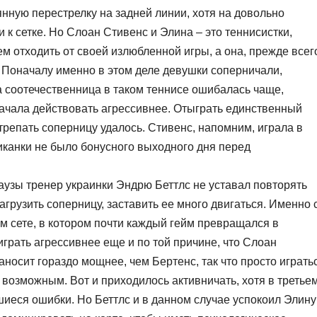
нную перестрелку на задней линии, хотя на довольно
к сетке. Но Слоан Стивенс и Элина – это теннисистки,
м отходить от своей излюбленной игры, а она, прежде всег
. Поначалу именно в этом деле девушки соперничали,
а соотечественница в таком теннисе ошибалась чаще,
ачала действовать агрессивнее. Отыграть единственный
отрепать соперницу удалось. Стивенс, напомним, играла в
риканки не было бонусного выходного дня перед
узы тренер украинки Эндрю Беттлс не уставал повторять
агрузить соперницу, заставить ее много двигаться. Именно 
м сете, в котором почти каждый гейм превращался в
грать агрессивнее еще и по той причине, что Слоан
носит гораздо мощнее, чем Бертенс, так что просто играть
 возможным. Вот и приходилось активничать, хотя в третье
иеся ошибки. Но Беттлс и в данном случае успокоил Элину