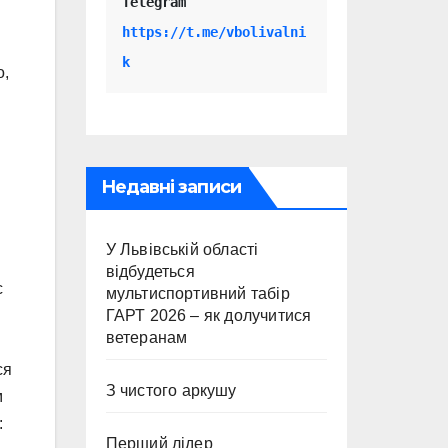
Telegram 
https://t.me/vbolivalni
k
о,
Недавні записи
У Львівській області
відбудеться
с
мультиспортивний табір
ГАРТ 2026 – як долучитися
ветеранам
ся
З чистого аркушу
м
:
Перший лідер