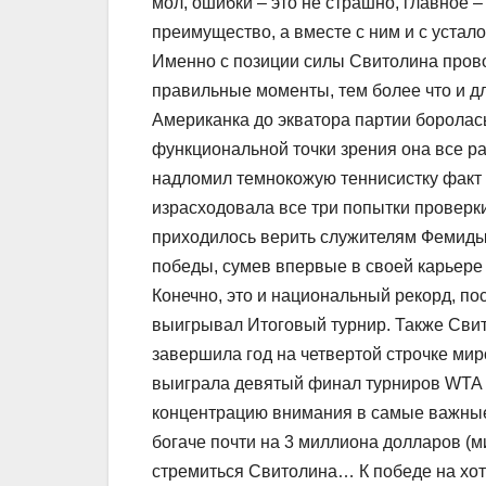
мол, ошибки – это не страшно, главное 
преимущество, а вместе с ним и с устал
Именно с позиции силы Свитолина провод
правильные моменты, тем более что и 
Американка до экватора партии боролась
функциональной точки зрения она все ра
надломил темнокожую теннисистку факт о
израсходовала все три попытки проверк
приходилось верить служителям Фемиды.
победы, сумев впервые в своей карьере 
Конечно, это и национальный рекорд, по
выигрывал Итоговый турнир. Также Свит
завершила год на четвертой строчке мир
выиграла девятый финал турниров WTA 
концентрацию внимания в самые важные
богаче почти на 3 миллиона долларов (м
стремиться Свитолина… К победе на хо