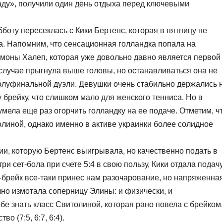
аду», получили один день отдыха перед ключевыми
бботу пересеклась с Кики Бертенс, которая в пятницу не
ла. Напомним, что сенсационная голландка попала на
имоны Халеп, которая уже довольно давно является первой
 случае прыгнула выше головы, но останавливаться она не
полуфинальной дуэли. Девушки очень стабильно держались 
 брейку, что слишком мало для женского тенниса. Но в
мела еще раз огорчить голландку на ее подаче. Отметим, ч
олиной, однако именно в активе украинки более солидное
ии, которую Бертенс выигрывала, но качественно подать в
 сет-бола при счете 5:4 в свою пользу, Кики отдала подачу
-брейк все-таки принес нам разочарование, но напряженна
но измотала соперницу Элины: и физически, и
бе знать класс Свитолиной, которая рано повела с брейком
 (7:5, 6:7, 6:4).