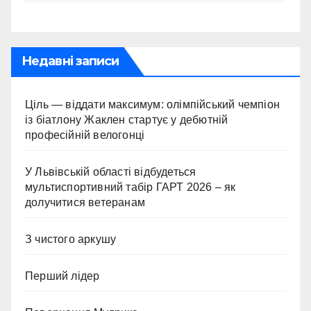
Недавні записи
Ціль — віддати максимум: олімпійський чемпіон
із біатлону Жаклен стартує у дебютній
професійній велогонці
У Львівській області відбудеться
мультиспортивний табір ГАРТ 2026 – як
долучитися ветеранам
З чистого аркушу
Перший лідер