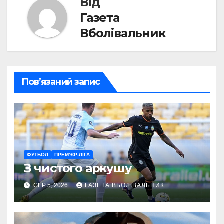
Від
Газета
Вболівальник
Пов’язаний запис
ФУТБОЛ
ПРЕМ’ЄР-ЛІГА
З чистого аркушу
СЕР 5, 2026
ГАЗЕТА ВБОЛІВАЛЬНИК