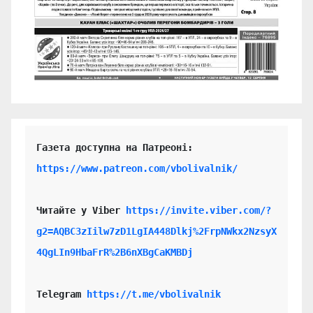
https://www.patreon.com/vbolivalnik/
Читайте у Viber 
https://invite.viber.com/?
g2=AQBC3zIilw7zD1LgIA448Dlkj%2FrpNWkx2NzsyX
4QgLIn9HbaFrR%2B6nXBgCaKMBDj
Telegram 
https://t.me/vbolivalnik