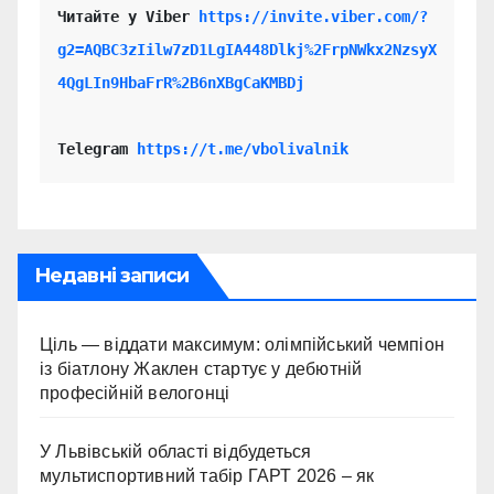
Читайте у Viber 
https://invite.viber.com/?
g2=AQBC3zIilw7zD1LgIA448Dlkj%2FrpNWkx2NzsyX
4QgLIn9HbaFrR%2B6nXBgCaKMBDj
Telegram 
https://t.me/vbolivalnik
Недавні записи
Ціль — віддати максимум: олімпійський чемпіон
із біатлону Жаклен стартує у дебютній
професійній велогонці
У Львівській області відбудеться
мультиспортивний табір ГАРТ 2026 – як