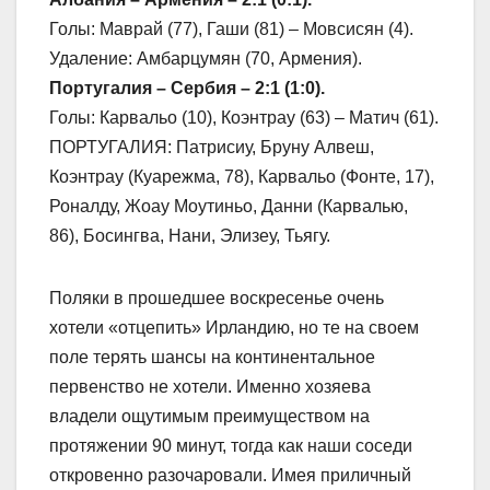
Голы: Маврай (77), Гаши (81) – Мовсисян (4).
Удаление: Амбарцумян (70, Армения).
Португалия – Сербия – 2:1 (1:0).
Голы: Карвальо (10), Коэнтрау (63) – Матич (61).
ПОРТУГАЛИЯ: Патрисиу, Бруну Алвеш,
Коэнтрау (Куарежма, 78), Карвальо (Фонте, 17),
Роналду, Жоау Моутиньо, Данни (Карвалью,
86), Босингва, Нани, Элизеу, Тьягу.
Поляки в прошедшее воскресенье очень
хотели «отцепить» Ирландию, но те на своем
поле терять шансы на континентальное
первенство не хотели. Именно хозяева
владели ощутимым преимуществом на
протяжении 90 минут, тогда как наши соседи
откровенно разочаровали. Имея приличный