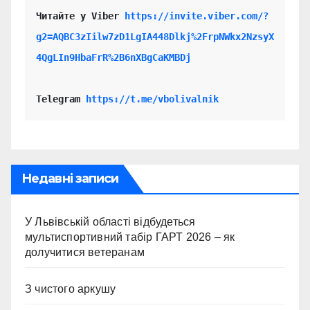
Читайте у Viber 
https://invite.viber.com/?
g2=AQBC3zIilw7zD1LgIA448Dlkj%2FrpNWkx2NzsyX
4QgLIn9HbaFrR%2B6nXBgCaKMBDj
Telegram 
https://t.me/vbolivalnik
Недавні записи
У Львівській області відбудеться
мультиспортивний табір ГАРТ 2026 – як
долучитися ветеранам
З чистого аркушу