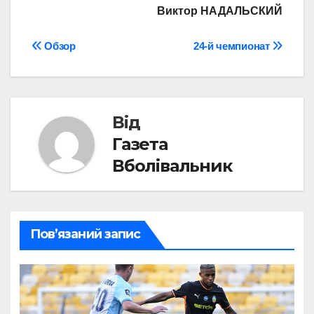
Виктор НАДАЛЬСКИЙ
Навігація
Обзор
24-й чемпионат
записів
Від
Газета
Вболівальник
Пов’язаний запис