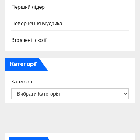
Перший лідер
Повернення Мудрика
Втрачені ілюзії
Категорії
Категорії