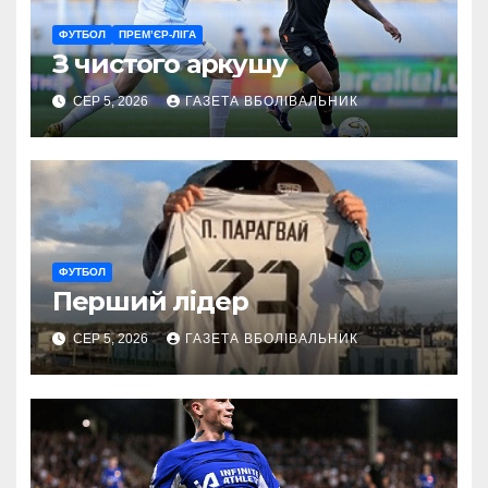
ФУТБОЛ
ПРЕМ’ЄР-ЛІГА
З чистого аркушу
СЕР 5, 2026
ГАЗЕТА ВБОЛІВАЛЬНИК
ФУТБОЛ
Перший лідер
СЕР 5, 2026
ГАЗЕТА ВБОЛІВАЛЬНИК