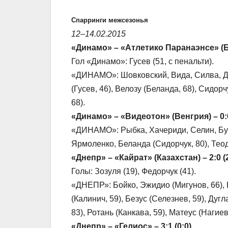
Спарринги межсезонья
12–14.02.2015
«Динамо» – «Атлетико Паранаэнсе» (Бра
Гол «Динамо»: Гусев (51, с пенальти).
«ДИНАМО»: Шовковский, Вида, Силва, Др
(Гусев, 46), Велозу (Беланда, 68), Сидорч
68).
«Динамо» – «Видеотон» (Венгрия) – 0:
«ДИНАМО»: Рыбка, Хачериди, Селин, Бурд
Ярмоленко, Беланда (Сидорчук, 80), Теод
«Днепр» – «Кайрат» (Казахстан) – 2:0 (2
Голы: Зозуля (19), Федорчук (41).
«ДНЕПР»: Бойко, Эжидио (Мигунов, 66), К
(Калинич, 59), Безус (Селезнев, 59), Дуг
83), Ротань (Канкава, 59), Матеус (Нагиев,
«Днепр» – «Гелиос» – 3:1 (0:0).