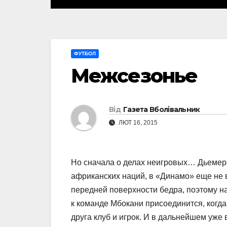
ФУТБОЛ
Межсезонье
Від
Газета Вболівальник
ЛЮТ 16, 2015
Но сначала о делах неигровых… Дьемер
африканских наций, в «Динамо» еще не 
передней поверхности бедра, поэтому н
к команде Мбокани присоединится, когда
друга клуб и игрок. И в дальнейшем уже