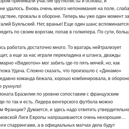
тором принимали участие футболисты и основы, и
 не удалось. Вновь очень много непонимания на поле, слаб
ледствие, провалы в обороне. Теперь мы уже один момент з
талий Буяльский. Нет, вранье! Еще один шанс вспоминается
рядить по своим воротам, попав в голкипера. По сути, боль
ь работать достаточно много. То вратарь нейтрализует
ащит, а еще за нас играли перекладина и штанга, дважды
арно «Видеотон» мог забить где-то пять мячей, но, как
спожа Удача. Сложно сказать, что произошло с «Динамо»
недавно команда бежала, хорошо комбинировала, в оборон
е рухнуло!
ионата Бразилии по уровню сопоставим с французским
де-то так и есть. Лидера венгерского футбола можно
ом Франции? Думается, и здесь надо ответить утвердительно
намовской Лиги Европы напрашиваются очень нехорошие…
инги спаррингами, а в официальных матчах дела будут