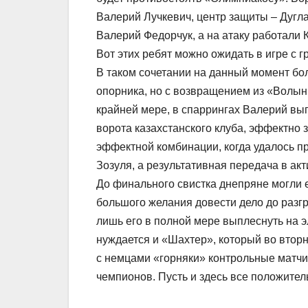
Валерий Лучкевич, центр защиты – Дугла
Валерий Федорчук, а на атаку работали 
Вот этих ребят можно ожидать в игре с г
В таком сочетании на данный момент бо
опорника, но с возвращением из «Волыни
крайней мере, в спаррингах Валерий выг
ворота казахстанского клуба, эффектно 
эффектной комбинации, когда удалось п
Зозуля, а результативная передача в акт
До финального свистка днепряне могли е
большого желания довести дело до разг
лишь его в полной мере выплеснуть на э
нуждается и «Шахтер», который во втор
с немцами «горняки» контрольные матчи
чемпионов. Пусть и здесь все положите