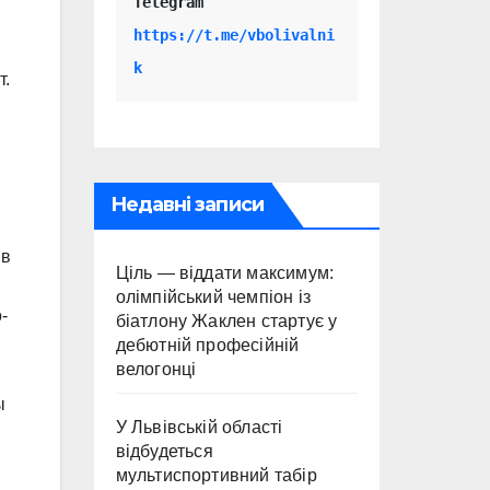
Telegram 
https://t.me/vbolivalni
м
k
т.
Недавні записи
 в
Ціль — віддати максимум:
олімпійський чемпіон із
-
біатлону Жаклен стартує у
дебютній професійній
велогонці
ы
У Львівській області
відбудеться
мультиспортивний табір