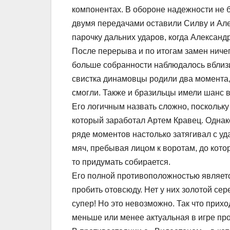
компонентах. В обороне надежности не бы
двумя передачами оставили Силву и Але
парочку дальних ударов, когда Александ
После перерыва и по итогам замен ничег
больше собранности наблюдалось вблизи
свистка динамовцы родили два момента,
смогли. Также и бразильцы имели шанс 
Его логичным назвать сложно, поскольку
который заработал Артем Кравец. Однако
ряде моментов настолько затягивал с уд
мяч, пребывая лицом к воротам, до котор
то придумать собирается.
Его полной противоположностью являетс
пробить отовсюду. Нет у них золотой се
супер! Но это невозможно. Так что прих
меньше или менее актуальная в игре пр