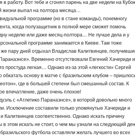
в работу. Вот тебе и сгонял парень на две недели на Кубо
ой жизни выпал на полтора месяца…
видуальной программе (но в стане команды), понемногу
мента, когда полузащитник в полной мере сможет помочь
дну неделю или даже месяц-полтора… Не лучше дела и у
ерсональной программе занимается в Киеве. Там тоже
 же пару дней отдыхал Владислав Калитвинцев, получивши
 Паранаэнсе». Временно отсутствовали Евгений Хачериди и
то простуда легкая… Однако из-за этой «легкости» Сергей
 обкатать основу в матче с бразильским клубом – пришлос
еотон», где в большей степени был смешанный состав. К
ое впечатление, даже очень плохое!
дуэль с «Атлетико Паранаэнсе», в которой довольно много
ли. Исключение составили только упомянутые Хачериди и
и Калитвинцев соответственно. Однако искать причину
 в этом искать не стоит, о чем мы узнали на следующий ден
бразильского футбола оставляли желать лучшего во всех