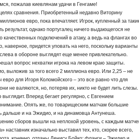
мся, пожалав киевлянам удачи в Генгаме!
 целях сравнения. Приобретенный недавно Виторину
миллионов евро, пока впечатляет. Игрок, купленный за таки
ть результат, однако португалец ничего выдающегося не
го качественных подключений в атаку, а ведь на флангах во
, наверное, придется уповать на него, поскольку варианты
слева в обороне выглядят еще менее привлекательно.
ешал вопрос нехватки игрока на левом краю защиты.
, выложив за того всего 2 миллиона евро. Или 2,25 – не
 евро для Игоря Коломойского – это все равно что для
ни не валяются, но, потеряв их, никто не будет лить слезы.
 выглядит. Вперед бегает регулярно, с Евгением
онимание. Опять же, по товарищеским матчам большие
ть дальше и на Эжидио, и на динамовца Антунеша.
ению сборов вышли на неплохой уровень, с каждым матч
» наставник изначально выставил тех, кто, скорее всего,
ота, конечно, отданы Денису Бойко; фланги – Эжидио и