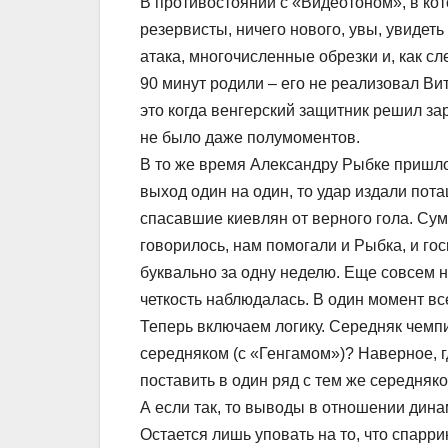
В противостоянии с «Видеотоном», в ко
резервисты, ничего нового, увы, увидеть
атака, многочисленные обрезки и, как с
90 минут родили – его не реализовал Ви
это когда венгерский защитник решил за
не было даже полумоментов.
В то же время Александру Рыбке пришлос
выход один на один, то удар издали пот
спасавшие киевлян от верного гола. Сумм
говорилось, нам помогали и Рыбка, и го
буквально за одну неделю. Еще совсем 
четкость наблюдалась. В один момент вс
Теперь включаем логику. Середняк чемп
середняком (с «Генгамом»)? Наверное, г
поставить в один ряд с тем же середняк
А если так, то выводы в отношении ди
Остается лишь уповать на то, что спарр