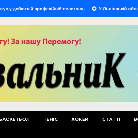
ютній професійній велогонці
У Львівській області відбу
БАСКЕТБОЛ
ТЕНІС
ХОКЕЙ
СТАТТІ
В