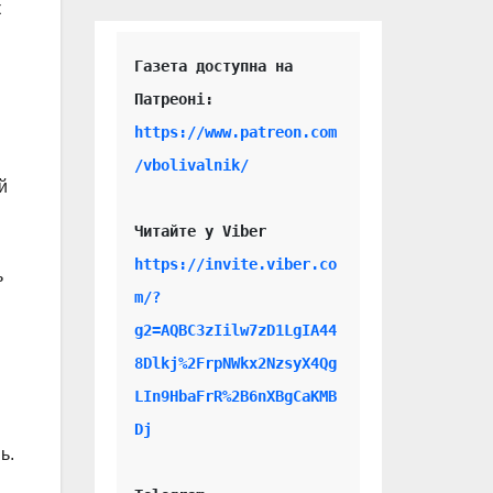
к
Газета доступна на 
https://www.patreon.com
/vbolivalnik/
й
Читайте у Viber 
https://invite.viber.co
ь
m/?
g2=AQBC3zIilw7zD1LgIA44
8Dlkj%2FrpNWkx2NzsyX4Qg
LIn9HbaFrR%2B6nXBgCaKMB
Dj
ь.