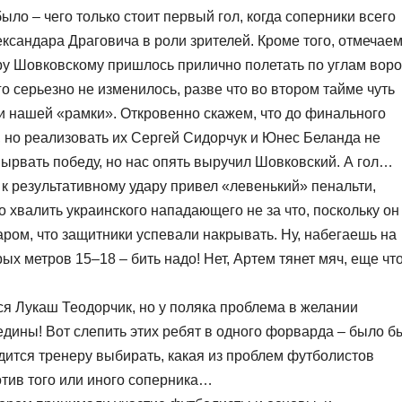
ло – чего только стоит первый гол, когда соперники всего
ксандара Драговича в роли зрителей. Кроме того, отмечае
ру Шовковскому пришлось прилично полетать по углам воро
о серьезно не изменилось, разве что во втором тайме чуть
 нашей «рамки». Откровенно скажем, что до финального
 но реализовать их Сергей Сидорчук и Юнес Беланда не
вырвать победу, но нас опять выручил Шовковский. А гол…
 к результативному удару привел «левенький» пенальти,
 хвалить украинского нападающего не за что, поскольку он
аром, что защитники успевали накрывать. Ну, набегаешь на
ых метров 15–18 – бить надо! Нет, Артем тянет мяч, еще что
я Лукаш Теодорчик, но у поляка проблема в желании
редины! Вот слепить этих ребят в одного форварда – было б
одится тренеру выбирать, какая из проблем футболистов
отив того или иного соперника…