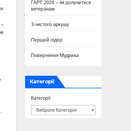
ГАРТ 2026 – як долучитися
ая
ветеранам
а
З чистого аркушу
 –
ше
Перший лідер
Повернення Мудрика
е
Категорії
Категорії
.