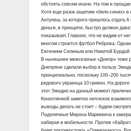
обстоять совсем иначе. На том и прощае
Хотя еще разок зацепим «бело-синих» в
Антунеш, за которого пришлось отдать 6 
деньги, в принципе, быстро должен дава
показывает. Главное, что не видим от не
многом строится футбол Реброва. Однако
Евгением Селиным или Никитой Бурдой 
В нынешнее межсезонье «Днепр» тоже р
Днепряне сделали выбор в пользу Эжидио
принципиально, поскольку 100–200 тысяч
рядового украинца 10 гривен. На дороге о
этот Эжидио на данный момент прилично
Коноплянкой заметно неплохое взаимоп
выводы делать не стоит – будем смотре
Подопечные Мирона Маркевича к заверш
набирая в мобильности. Против «Кайрата
будет противостоять «Олимпиакосу». Вор