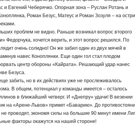
с и Евгений Чеберячко. Опорная зона – Руслан Ротань и
Коноплянка, Роман Безус, Матеус и Роман Зозуля – на остри
реками.
льших проблем не видно. Раньше возникал вопрос второго
» Федорчука, хочется верить, и этот вопрос решился. По
лядит очень солидно! Он же забил один из двух мячей в
замкнув навес Коноплянки. Еще один гол стал плодом
рорвать центр обороны «Кайрата». Решающий удар нанес
иве Безуса.
ще забить, но в их действиях уже не прослеживалось
рома. В общем, потенциал у команды имеется – осталось
ллинов в ближайший четверг. И «Днепру» удачи! В везении
ник на «Арене-Львов» примет «Баварию». До противостоян
 не проводят, экономя силы на большие 90 минут имени Ли
льные факторы окажутся на нашей стороне!