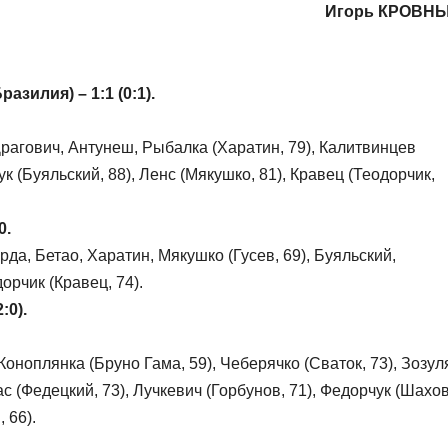
Игорь КРОВН
зилия) – 1:1 (0:1).
агович, Антунеш, Рыбалка (Харатин, 79), Калитвинцев
ук (Буяльский, 88), Ленс (Мякушко, 81), Кравец (Теодорчик,
0.
а, Бетао, Харатин, Мякушко (Гусев, 69), Буяльский,
орчик (Кравец, 74).
:0).
оноплянка (Бруно Гама, 59), Чеберячко (Сваток, 73), Зозул
лас (Федецкий, 73), Лучкевич (Горбунов, 71), Федорчук (Шахов
 66).