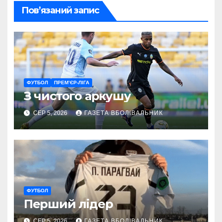
Пов’язаний запис
ФУТБОЛ
ПРЕМ’ЄР-ЛІГА
З чистого аркушу
СЕР 5, 2026
ГАЗЕТА ВБОЛІВАЛЬНИК
ФУТБОЛ
Перший лідер
СЕР 5, 2026
ГАЗЕТА ВБОЛІВАЛЬНИК