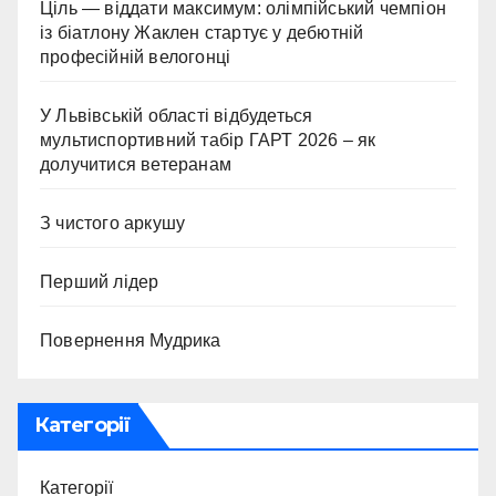
Ціль — віддати максимум: олімпійський чемпіон
із біатлону Жаклен стартує у дебютній
професійній велогонці
У Львівській області відбудеться
мультиспортивний табір ГАРТ 2026 – як
долучитися ветеранам
З чистого аркушу
Перший лідер
Повернення Мудрика
Категорії
Категорії