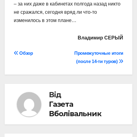
– за них даже в кабинетах полгода назад никто
не сражался, сегодня вряд ли что-то
изменилось в этом плане…
Владимир СЕРЫЙ
Навігація
Обзор
Промежуточные итоги
(после 14-ти туров)
записів
Від
Газета
Вболівальник