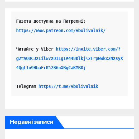
https://www.patreon.com/vbolivalnik/
Читайте у Viber 
https://invite.viber.com/?
g2=AQBC3zIilw7zD1LgIA448Dlkj%2FrpNWkx2NzsyX
4QgLIn9HbaFrR%2B6nXBgCaKMBDj
Telegram 
https://t.me/vbolivalnik
Недавні записи