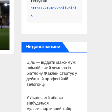
Telegram 
https://t.me/vbolivalni
k
Недавні записи
Ціль — віддати максимум:
олімпійський чемпіон із
біатлону Жаклен стартує у
дебютній професійній
велогонці
У Львівській області
відбудеться
мультиспортивний табір