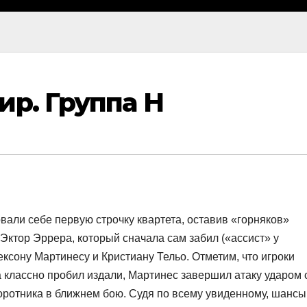
ир. Группа H
овали себе первую строчку квартета, оставив «горняков»
 Эктор Эррера, который сначала сам забил («ассист» у
ексону Мартинесу и Кристиану Тельо. Отметим, что игроки
 классно пробил издали, Мартинес завершил атаку ударом 
воротника в ближнем бою. Судя по всему увиденному, шансы