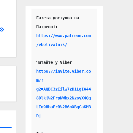
Газета доступна на 
https://www.patreon.com
/vbolivalnik/
Читайте у Viber 
https://invite.viber.co
m/?
g2=AQBC3zIilw7zD1LgIA44
8Dlkj%2FrpNWkx2NzsyX4Qg
LIn9HbaFrR%2B6nXBgCaKMB
Dj