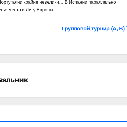
Португалии крайне невелики… В Испании параллельно
етье место и Лигу Европы.
Групповой турнир (А, В)
івальник