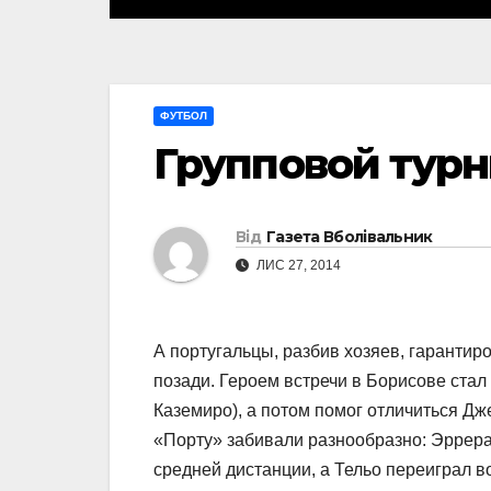
ФУТБОЛ
Групповой турн
Від
Газета Вболівальник
ЛИС 27, 2014
А португальцы, разбив хозяев, гарантир
позади. Героем встречи в Борисове стал
Каземиро), а потом помог отличиться Дж
«Порту» забивали разнообразно: Эррера
средней дистанции, а Тельо переиграл 