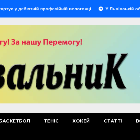
дебютній професійній велогонці
У Львівській області ві
БАСКЕТБОЛ
ТЕНІС
ХОКЕЙ
СТАТТІ
В