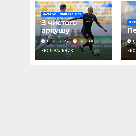
ФУТБОЛ
ПРЕМ’ЄР-ЛІГА
З чистого
ФУТ
аркушу
П
СЕР 5, 2026
ГАЗЕТА
С
ВБОЛІВАЛЬНИК
ВБО