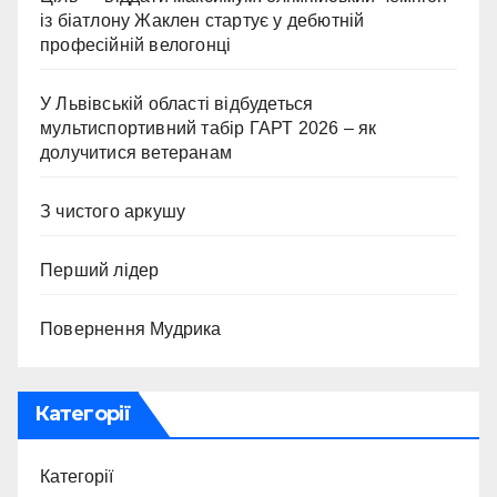
із біатлону Жаклен стартує у дебютній
професійній велогонці
У Львівській області відбудеться
мультиспортивний табір ГАРТ 2026 – як
долучитися ветеранам
З чистого аркушу
Перший лідер
Повернення Мудрика
Категорії
Категорії