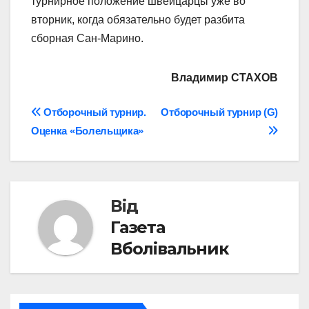
турнирное положение швейцарцы уже во
вторник, когда обязательно будет разбита
сборная Сан-Марино.
Владимир СТАХОВ
Навігація
Отборочный турнир.
Отборочный турнир (G)
Оценка «Болельщика»
записів
Від
Газета
Вболівальник