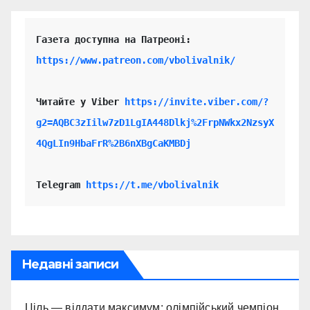
https://www.patreon.com/vbolivalnik/
Читайте у Viber 
https://invite.viber.com/?
g2=AQBC3zIilw7zD1LgIA448Dlkj%2FrpNWkx2NzsyX
4QgLIn9HbaFrR%2B6nXBgCaKMBDj
Telegram 
https://t.me/vbolivalnik
Недавні записи
Ціль — віддати максимум: олімпійський чемпіон