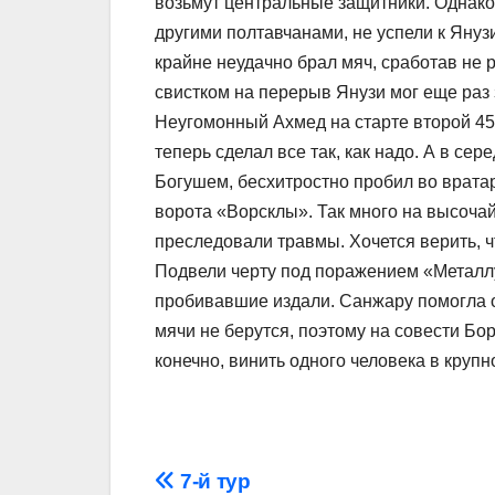
возьмут центральные защитники. Однако
другими полтавчанами, не успели к Януз
крайне неудачно брал мяч, сработав не р
свистком на перерыв Янузи мог еще раз 
Неугомонный Ахмед на старте второй 45
теперь сделал все так, как надо. А в с
Богушем, бесхитростно пробил во врата
ворота «Ворсклы». Так много на высочай
преследовали травмы. Хочется верить, ч
Подвели черту под поражением «Металлу
пробивавшие издали. Санжару помогла о
мячи не берутся, поэтому на совести Бо
конечно, винить одного человека в круп
Навігація
7-й тур