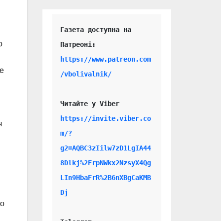
Газета доступна на 
о
https://www.patreon.com
е
/vbolivalnik/
Читайте у Viber 
https://invite.viber.co
ч
m/?
g2=AQBC3zIilw7zD1LgIA44
8Dlkj%2FrpNWkx2NzsyX4Qg
LIn9HbaFrR%2B6nXBgCaKMB
Dj
го