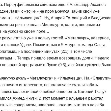
ка. Перед финальным свистком еще и Александр Аксенов
дже Лазич с «точки» не промахнулся, забив свой уже
оменты «Ильичевца»?.. Ну, Андрей Тотовицкий и Владисла
оментах речь не шла. «Металлург», кстати, впервые за
в на условно своем поле…
результат, но уже в пользу гостей. «Металлург», наверное,
и госпоже Удаче. Помните, как в 5-м туре команда Олега
атами» на последних минутах (2:1), в том числе
ригады… Теперь пришло время возвращать долги. Неделю
по полной программе в Луцке (0:3), а сейчас суждено был
мянутую дуэль «Металлурга» и «Ильичевца». На «Славутич
о ничего интересного, но полтавчане смогли забить
авшись коллективной ошибкой оппонента. Евгений Ткачук
емился Ахмед Янузи. В этот момент с албанцем работал
ть за соперником, наверное, полагая, что того на себя