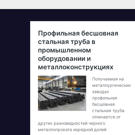
дебютній
д
професійній
в
велогонці