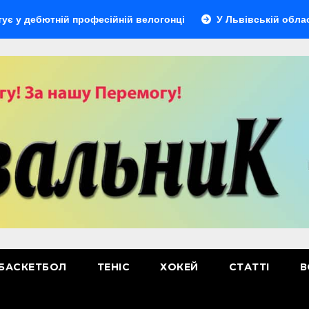
ній професійній велогонці
У Львівській області відбуде
БАСКЕТБОЛ
ТЕНІС
ХОКЕЙ
СТАТТІ
В