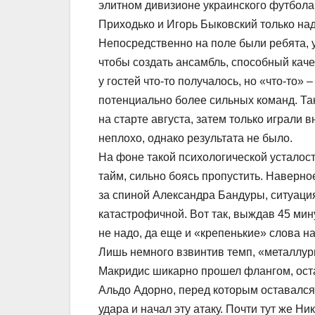
элитном дивизионе украинского футбола 
Приходько и Игорь Быковский только на
Непосредственно на поле были ребята, у
чтобы создать ансамбль, способный кач
у гостей что-то получалось, но «что-то» –
потенциально более сильных команд. Так
на старте августа, затем только играли
неплохо, однако результата не было.
На фоне такой психологической устало
тайм, сильно боясь пропустить. Наверно
за спиной Александра Бандуры, ситуаци
катастрофичной. Вот так, выждав 45 мину
не надо, да еще и «крепенькие» слова н
Лишь немного взвинтив темп, «металлург
Макридис шикарно прошел флангом, остав
Альдо Адорно, перед которым оставался п
удара и начал эту атаку. Почти тут же 