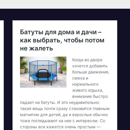
олучитися
етеранам