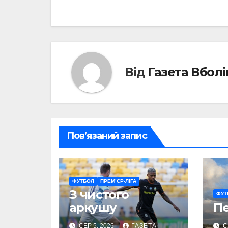
записів
Від
Газета Вбол
Пов’язаний запис
ФУТБОЛ
ПРЕМ’ЄР-ЛІГА
З чистого
ФУТ
аркушу
П
СЕР 5, 2026
ГАЗЕТА
С