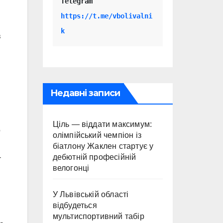
Telegram 
https://t.me/vbolivalni
k
в
Недавні записи
Ціль — віддати максимум:
о
олімпійський чемпіон із
біатлону Жаклен стартує у
дебютній професійній
-
велогонці
У Львівській області
відбудеться
мультиспортивний табір