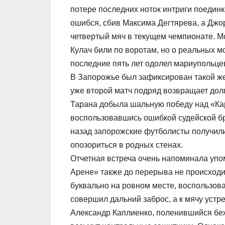
потере последних ноток интриги поедин
ошибся, сбив Максима Дегтярева, а Джор
четвертый мяч в текущем чемпионате. М
Кулач били по воротам, но о реальных м
последние пять лет одолел мариупольце
В Запорожье был зафиксирован такой же 
уже второй матч подряд возвращает долг
Тарана добыла шальную победу над «Карп
воспользовавшись ошибкой судейской б
назад запорожские футболисты получили 
опозориться в родных стенах.
Отчетная встреча очень напоминала упо
Арене» также до перерыва не происходил
буквально на ровном месте, воспользов
совершил дальний заброс, а к мячу устр
Александр Каплиенко, поленившийся бежа