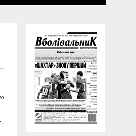
то
и.