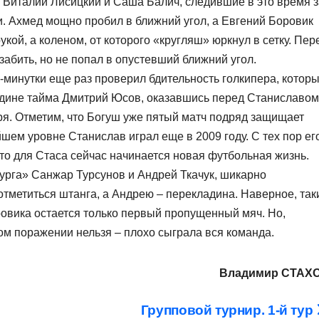
 Виталий Лисицкий и Саша Балич, следившие в это время з
и. Ахмед мощно пробил в ближний угол, а Евгений Боровик
укой, а коленом, от которого «кругляш» юркнул в сетку. Пер
забить, но не попал в опустевший ближний угол.
-минутки еще раз проверил бдительность голкипера, котор
ередине тайма Дмитрий Юсов, оказавшись перед Станиславом
ря. Отметим, что Богуш уже пятый матч подряд защищает
шем уровне Станислав играл еще в 2009 году. С тех пор ег
то для Стаса сейчас начинается новая футбольная жизнь.
рга» Санжар Турсунов и Андрей Ткачук, шикарно
тметиться штанга, а Андрею – перекладина. Наверное, так
ровика остается только первый пропущенный мяч. Но,
ном поражении нельзя – плохо сыграла вся команда.
Владимир СТАХ
Групповой турнир. 1-й тур