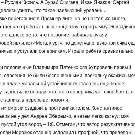
– Руслан Кисиль. А Зураб Очигава, Иван Янаков, Сергей
деялись узнать, что такое наивысший уровень…
же побегавшие в Премьер-лиге, но не настолько много,
ественно отработать всю концертную программу. Эпизодичн
 это далеко не то, что позволяет забирать очки у
овой являлся «Металлург», но донетчане, взяв три очка ещ
 вничью и уступали соперникам. Играли ребята сравнительно
сти подопечные Владимира Пятенко слабо провели первый
е, опасения не были беспочвенными, поскольку окажись мя
я в плане моральной устойчивости стала бы еще более
т, донетчане поняли, что этого соперника уж точно бояться
аставника в перерыве помогли.
и» смогли озадачить противника голом. Константинос
ив не у дел Андрея Оберемко, а затем легко катнул мяч
устой угол ворот, – 1:0. Отметим, что автор результативно
Николай Морозюк отлично исполнил штрафной, что привело к