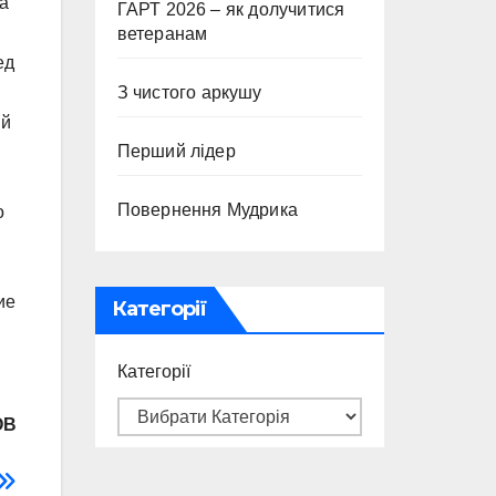
а
ГАРТ 2026 – як долучитися
ветеранам
ед
З чистого аркушу
ый
Перший лідер
Повернення Мудрика
о
ие
Категорії
Категорії
ОВ