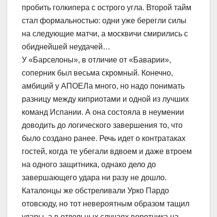
пробить голкипера с острого угла. Второй тайм
стал формальностью: одни уже берегли силы
на следующие матчи, а москвичи смирились с
обиднейшей неудачей…
У «Барселоны», в отличие от «Баварии»,
соперник был весьма скромный. Конечно,
амбиций у АПОЕЛа много, но надо понимать
разницу между киприотами и одной из лучших
команд Испании. А она состояла в неумении
доводить до логического завершения то, что
было создано ранее. Речь идет о контратаках
гостей, когда те убегали вдвоем и даже втроем
на одного защитника, однако дело до
завершающего удара ни разу не дошло.
Каталонцы же обстреливали Урко Пардо
отовсюду, но тот невероятным образом тащил
удары, а в отдельных случаях воротника на