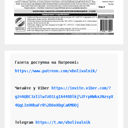
https://www.patreon.com/vbolivalnik/
Читайте у Viber 
https://invite.viber.com/?
g2=AQBC3zIilw7zD1LgIA448Dlkj%2FrpNWkx2NzsyX
4QgLIn9HbaFrR%2B6nXBgCaKMBDj
Telegram 
https://t.me/vbolivalnik