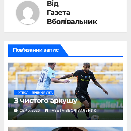
Від
Газета
Вболівальник
Пов’язаний запис
ФУТБОЛ
ПРЕМ’ЄР-ЛІГА
З чистого аркушу
СЕР 5, 2026
ГАЗЕТА ВБОЛІВАЛЬНИК