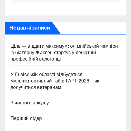
Недавні записи
Ціль — віддати максимум: олімпійський чемпіон
із біатлону Жаклен стартує у дебютній
професійній велогонці
У Львівській області відбудеться
мультиспортивний табір ГАРТ 2026 – як
долучитися ветеранам
З чистого аркушу
Перший лідер