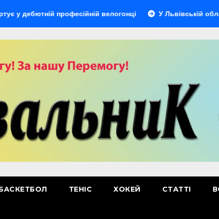
ютній професійній велогонці
У Львівській області відбу
БАСКЕТБОЛ
ТЕНІС
ХОКЕЙ
СТАТТІ
В