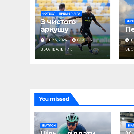
ФУТБОЛ
ПРЕМ’ЄР-ЛІГА
З чистого
ФУТ
аркушу
П
СЕР 5, 2026
ГАЗЕТА
С
ВБОЛІВАЛЬНИК
ВБО
You missed
БІАТЛОН
БІА
Ціль — віддати
У 