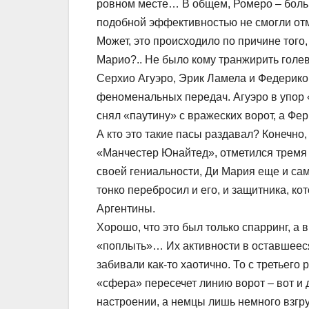
ровном месте… В общем, Ромеро – боль
подобной эффективностью не смогли отм
Может, это происходило по причине того
Марио?.. Не было кому транжирить голе
Серхио Агуэро, Эрик Ламела и Федерико
феноменальных передач. Агуэро в упор 
снял «паутину» с вражеских ворот, а Фе
А кто это такие пасы раздавал? Конечно
«Манчестер Юнайтед», отметился тремя
своей гениальности, Ди Мария еще и сам
тонко перебросил и его, и защитника, кот
Аргентины.
Хорошо, что это был только спарринг, а
«поплыть»… Их активности в оставшееся
забивали как-то хаотично. То с третьего 
«сфера» пересечет линию ворот – вот и
настроении, а немцы лишь немного взгр