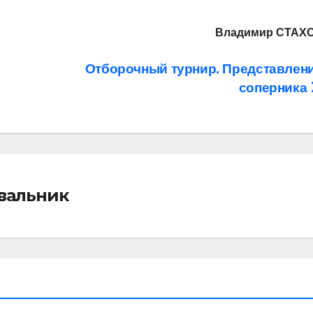
Владимир СТАХ
Отборочный турнир. Представлен
соперника
івальник