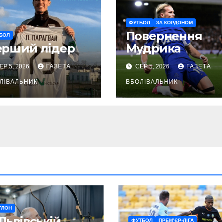
ФУТБОЛ
ЗА КОРДОНОМ
Повернення
БОЛ
ерший лідер
Мудрика
ЕР 5, 2026
ГАЗЕТА
СЕР 5, 2026
ГАЗЕТА
ЛІВАЛЬНИК
ВБОЛІВАЛЬНИК
ТЛОН
Львівській
ФУТБОЛ
ПРЕМ’ЄР-ЛІГА