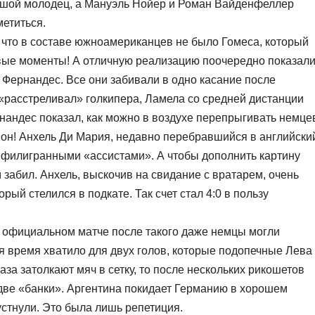
шой молодец, а Мануэль Нойер и Роман Вайденфеллер
етиться.
, что в составе южноамериканцев не было Гомеса, который
вые моменты! А отличную реализацию поочередно показал
 Фернандес. Все они забивали в одно касание после
«расстреливал» голкипера, Ламела со средней дистанции
рнандес показал, как можно в воздухе перепрыгивать немце
, он! Анхель Ди Мария, недавно перебравшийся в английски
 филигранными «ассистами». А чтобы дополнить картину
 забил. Анхель, выскочив на свидание с вратарем, очень
орый стелился в подкате. Так счет стал 4:0 в пользу
 в официальном матче после такого даже немцы могли
 время хватило для двух голов, которые подопечные Лева
раза затолкают мяч в сетку, то после нескольких рикошетов
 две «банки». Аргентина покидает Германию в хорошем
устнули. Это была лишь репетиция.