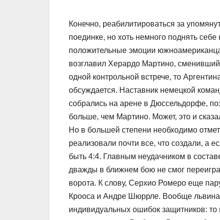
Конечно, реабилитироваться за упомяну
поединке, но хоть немного поднять себе
положительные эмоции южноамериканца
возглавил Херардо Мартино, сменивший 
одной контрольной встрече, то Аргентин
обсуждается. Наставник немецкой кома
собрались на арене в Дюссельдорфе, по
больше, чем Мартино. Может, это и сказ
Но в большей степени необходимо отмети
реализовали почти все, что создали, а е
быть 4:4. Главным неудачником в сост
дважды в ближнем бою не смог переигра
ворота. К слову, Серхио Ромеро еще пар
Крооса и Андре Шюррле. Вообще львина
индивидуальных ошибок защитников: то па