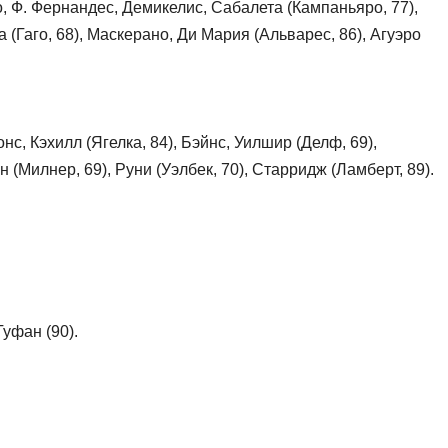
 Ф. Фернандес, Демикелис, Сабалета (Кампаньяро, 77),
 (Гаго, 68), Маскерано, Ди Мария (Альварес, 86), Агуэро
с, Кэхилл (Ягелка, 84), Бэйнс, Уилшир (Делф, 69),
(Милнер, 69), Руни (Уэлбек, 70), Старридж (Ламберт, 89).
Туфан (90).