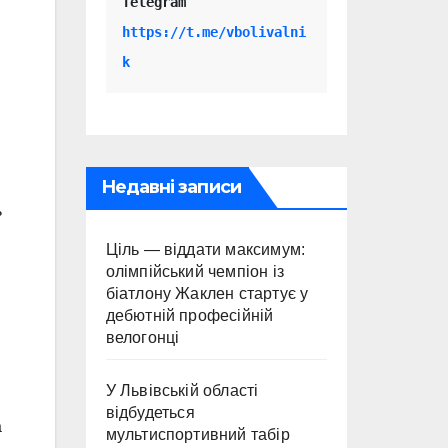
Telegram 
https://t.me/vbolivalni
k
Недавні записи
ь
Ціль — віддати максимум:
олімпійський чемпіон із
біатлону Жаклен стартує у
дебютній професійній
велогонці
У Львівській області
відбудеться
а
мультиспортивний табір