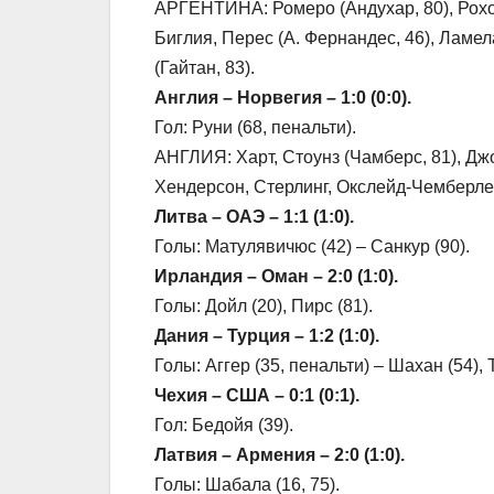
АРГЕНТИНА: Ромеро (Андухар, 80), Рохо,
Биглия, Перес (А. Фернандес, 46), Ламела
(Гайтан, 83).
Англия – Норвегия – 1:0 (0:0).
Гол: Руни (68, пенальти).
АНГЛИЯ: Харт, Стоунз (Чамберс, 81), Джон
Хендерсон, Стерлинг, Окслейд-Чемберлен 
Литва – ОАЭ – 1:1 (1:0).
Голы: Матулявичюс (42) – Санкур (90).
Ирландия – Оман – 2:0 (1:0).
Голы: Дойл (20), Пирс (81).
Дания – Турция – 1:2 (1:0).
Голы: Аггер (35, пенальти) – Шахан (54), 
Чехия – США – 0:1 (0:1).
Гол: Бедойя (39).
Латвия – Армения – 2:0 (1:0).
Голы: Шабала (16, 75).