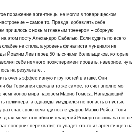
тое поражение аргентинцы не могли в товарищеском
 настроение – самое то. Правда, добавлять себе
м пришлось с новым главным тренером – сборную
на этом посту Алехандро Сабелью. Если судить по всего
а слабее не стала, а уровень финалиста мундиаля не
нды Йоахим Лев перед 50 тысячами болельщиков, которые
зволил себе немного поэкспериментировать, наверное, чут
алось на результате…
ть очень эффективную игру гостей в атаке. Они
сли бы Германия сделала то же самое, то счет вполне мог
аве чемпионов мира назовем Марио Гомеса. Нападающий
ть голкипера, а однажды умудрился не попасть в пустые
у раз спас свою команду после ударов Марко Ройса, Тони
я доля моментов вблизи владений Ромеро возникала после
с соперник перехватит, то упадет кто-то из аргентинцев н