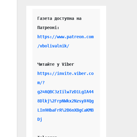
Газета доступна на 
https://www.patreon.com
/vbolivalnik/
Читайте у Viber 
https://invite.viber.co
m/?
g2=AQBC3zIilw7zD1LgIA44
8Dlkj%2FrpNWkx2NzsyX4Qg
LIn9HbaFrR%2B6nXBgCaKMB
Dj