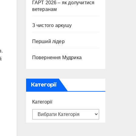
ГАРТ 2026 – як долучитися
ветеранам
З чистого аркушу
и
Перший лідер
в.
Повернення Мудрика
й
Категорії
Категорії