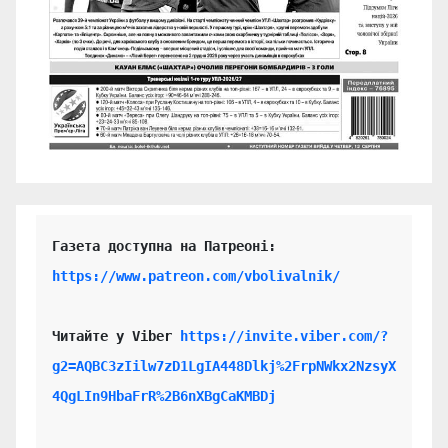
https://www.patreon.com/vbolivalnik/
Читайте у Viber 
https://invite.viber.com/?
g2=AQBC3zIilw7zD1LgIA448Dlkj%2FrpNWkx2NzsyX
4QgLIn9HbaFrR%2B6nXBgCaKMBDj