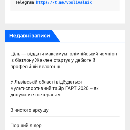
Telegram 
https://t.me/vbolivalnik
Недавні записи
Ціль — віддати максимум: олімпійський чемпіон
із біатлону Жаклен стартує у дебютній
професійній велогонці
У Львівській області відбудеться
мультиспортивний табір ГАРТ 2026 – як
долучитися ветеранам
З чистого аркушу
Перший лідер