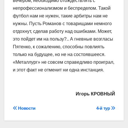
вечером, необходимо отождествлять с
непрофессионализмом и беспределом. Такой
футбол нам не нужен, такие арбитры нам не
нужны. Пусть Романов с товарищами немного
отдохнут, сделав работу над ошибками. Может,
это пойдет им на пользу?.. А гневные возгласы
Пятенко, к сожалению, способны повлиять
только на будущее, но не на состоявшееся.
«Металлург» не совсем справедливо проиграл,
и этот факт не отменит ни одна инстанция.
Игорь КРОВНЫЙ
Навігація
Новости
4-й тур
записів