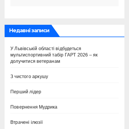
Недавні записи
У Львівській області відбудеться
мультиспортивний табір ГАРТ 2026 – як
долучитися ветеранам
З чистого аркушу
Перший лідер
Повернення Мудрика
Втрачені ілюзії