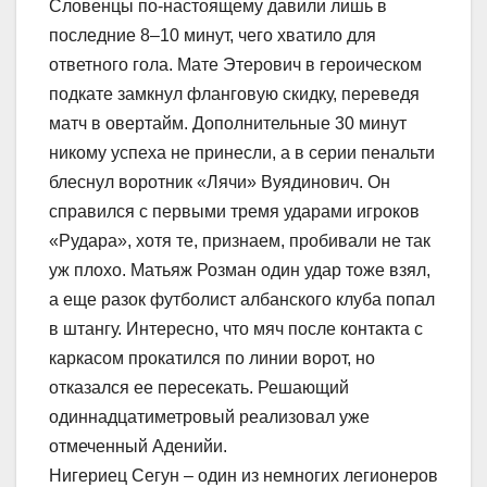
Словенцы по-настоящему давили лишь в
последние 8–10 минут, чего хватило для
ответного гола. Мате Этерович в героическом
подкате замкнул фланговую скидку, переведя
матч в овертайм. Дополнительные 30 минут
никому успеха не принесли, а в серии пенальти
блеснул воротник «Лячи» Вуядинович. Он
справился с первыми тремя ударами игроков
«Рудара», хотя те, признаем, пробивали не так
уж плохо. Матьяж Розман один удар тоже взял,
а еще разок футболист албанского клуба попал
в штангу. Интересно, что мяч после контакта с
каркасом прокатился по линии ворот, но
отказался ее пересекать. Решающий
одиннадцатиметровый реализовал уже
отмеченный Аденийи.
Нигериец Сегун – один из немногих легионеров