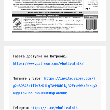
https://www.patreon.com/vbolivalnik/
Читайте у Viber 
https://invite.viber.com/?
g2=AQBC3zIilw7zD1LgIA448Dlkj%2FrpNWkx2NzsyX
4QgLIn9HbaFrR%2B6nXBgCaKMBDj
Telegram 
https://t.me/vbolivalnik