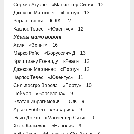
Серхио Агуэро «Манчестер Сити» 13
Джексон Мартинес «Порту» 13
Зоран Тошич ЦСКА 12
Карлос Тевес «Ювентус» 12
Удары мимо ворот
Халк «Зенит» 16
Марко Ройс «Боруссия» Д 13
Криштиану Роналду «Реал» 12
Джексон Мартинес «Порту» 12
Карлос Тевес «Ювентус» 11
Сильвестре Варела «Порту» 10
Неймар «Барселона» 9
Златан Ибрагимович ПСЖ 9
Арьен Роббен «Бавария» 9
Эдин Джеко «Манчестер Сити» 9
Хосе Кальехон «Наполи» 9
Уэйн Руни «Манчестер Юнайтед» 8