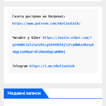
https://www.patreon.com/vbolivalnik/
Читайте у Viber 
https://invite.viber.com/?
g2=AQBC3zIilw7zD1LgIA448Dlkj%2FrpNWkx2NzsyX
4QgLIn9HbaFrR%2B6nXBgCaKMBDj
Telegram 
https://t.me/vbolivalnik
Недавні записи