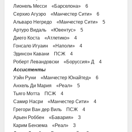
Лионель Месси «Барселона» 6
Серхио Агуэро «Манчестер Сити» 6
Альваро Негредо «Манчестер Сити» 5
Артуро Видаль «Ювентус» 5
Диего Коста «Атлетико» 4
Гонсало Игуаин «Наполи» 4
Эдинсон Кавани ПСЖ 4
Роберт Левандовски «Боруссия» Д 4
Ассистенты
Уэйн Руни «Манчестер Юнайтед» 6
Анхель Ди Мария «Реал» 5
Тьяго Мотта ПСЖ 4
Самир Насри «Манчестер Сити» 4
Грегори Ван дер Виль ПСЖ 4
Арьен Роббен «Бавария» 3
Карим Бензема «Реал» 3