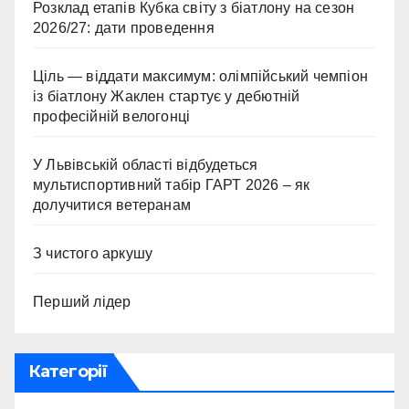
Розклад етапів Кубка світу з біатлону на сезон
2026/27: дати проведення
Ціль — віддати максимум: олімпійський чемпіон
із біатлону Жаклен стартує у дебютній
професійній велогонці
У Львівській області відбудеться
мультиспортивний табір ГАРТ 2026 – як
долучитися ветеранам
З чистого аркушу
Перший лідер
Категорії