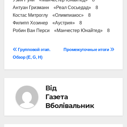
Антуан Гризманн «Реал Сосьедад» 8
Костас Митроглу «Олимпиакос» 8
Филипп Хозинер «Аустрия» 8
Робин Ван Перси «Манчестер Юнайтед» 8
Навігація
Групповой этап.
Промежуточные итоги
Обзор (E, G, H)
записів
Від
Газета
Вболівальник