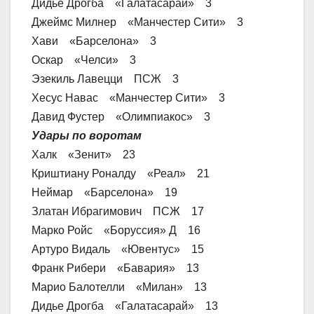
Дидье Дрогба «Галатасарай» 3
Джеймс Милнер «Манчестер Сити» 3
Хави «Барселона» 3
Оскар «Челси» 3
Эзекиль Лавецци ПСЖ 3
Хесус Навас «Манчестер Сити» 3
Давид Фустер «Олимпиакос» 3
Удары по воротам
Халк «Зенит» 23
Криштиану Роналду «Реал» 21
Неймар «Барселона» 19
Златан Ибрагимович ПСЖ 17
Марко Ройс «Боруссия» Д 16
Артуро Видаль «Ювентус» 15
Франк Рибери «Бавария» 13
Марио Балотелли «Милан» 13
Дидье Дрогба «Галатасарай» 13