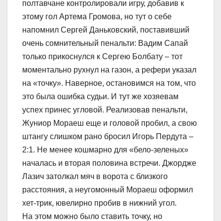
полтавчане контролировали игру, добавив к
этому гол Артема Громова, но тут о себе
напомнил Сергей Даньковский, поставивший
очень сомнительный пенальти: Вадим Сапай
только прикоснулся к Сергею Болбату – тот
моментально рухнул на газон, а рефери указал
на «точку». Наверное, остановимся на том, что
это была ошибка судьи. И тут же хозяевам
успех принес угловой. Реализовав пенальти,
Жуниор Мораеш еще и головой пробил, а свою
штангу слишком рано бросил Игорь Пердута –
2:1. Не менее кошмарно для «бело-зеленых»
началась и вторая половина встречи. Джордже
Лазич затолкал мяч в ворота с близкого
расстояния, а неугомонный Мораеш оформил
хет-трик, ювелирно пробив в нижний угол.
На этом можно было ставить точку, но