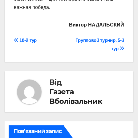
важная победа.
Виктор НАДАЛЬСКИЙ
Навігація
18-й тур
Групповой турнир. 5-й
тур
записів
Від
Газета
Вболівальник
Пов’язаний запис