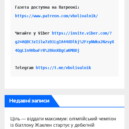
https://www.patreon.com/vbolivalnik/
Читайте у Viber 
https://invite.viber.com/?
g2=AQBC3zIilw7zD1LgIA448Dlkj%2FrpNWkx2NzsyX
4QgLIn9HbaFrR%2B6nXBgCaKMBDj
Telegram 
https://t.me/vbolivalnik
Недавні записи
Ціль — віддати максимум: олімпійський чемпіон
із біатлону Жаклен стартує у дебютній