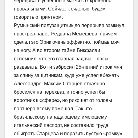
чередовать успешные матчи с откровенно
провальными. Сейчас, к счастью, будем
говорить о приятном.
Румынский полузащитник до перерыва замкнул
прострел-навес Редвана Мемешева, причем
сделал это Эрик очень эффектно, поймав мяч
на ногу. А во втором тайме Бикфалви
вспомнил, что его главная задача – пасы
раздавать. Вот и забросил 25-летний игрок мяч
за спину защитникам, куда уже успел вбежать
Алессандро. Максим Старцев отчаянно
бросился на перехват, и точно успел бы
воротник к «сфере», но рикошет от головы
партнера всему помешал. Так что
бразильскому нападающему, имеющему
итальянский паспорт, не составило труда
обыграть Старцева и поразить пустую «рамку».