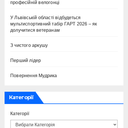
професійній велогонці
У Львівській області відбудеться
мультиспортивний табір ГАРТ 2026 – як
долучитися ветеранам
З чистого аркушу
Перший лідер
Повернення Мудрика
Категорії
Категорії