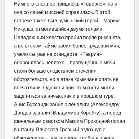
Намного сложнее пришлось «Говерле», но и
она со своей миссией справилась. В этой
встрече также был румынский герой – Мариус
Никулаэ, отметившийся двумя голами.
Нападающий хлестко пробил после рикошета,
а во втором тайме забил более трудовой мяч,
умело сыграв на стандарте. «Таврия»
оборонялась неплохо – пропущенные мячи
стали больше следствием стечения
обстоятельств, но в атаке крымчане опять не
впечатлили. Однако и при этом гости могли
зацепиться за ничью, как и в прошлом туре.
Анис Буссаиди забил с пенальти (Александру
Дандеа завалил Владимира Коробку), а перед
финальным свистком Максим Приходной попал
в штангу. Вячеслав Грозный вздохнул с
облегчением – для тренера это была очень