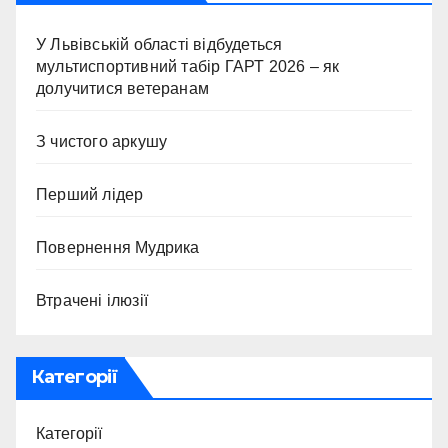
У Львівській області відбудеться
мультиспортивний табір ГАРТ 2026 – як
долучитися ветеранам
З чистого аркушу
Перший лідер
Повернення Мудрика
Втрачені ілюзії
Категорії
Категорії