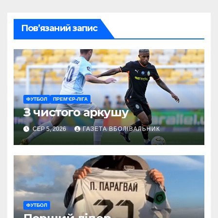
Пов’язаний запис
ФУТБОЛ
ПРЕМ’ЄР-ЛІГА
З чистого аркушу
СЕР 5, 2026
ГАЗЕТА ВБОЛІВАЛЬНИК
ФУТБОЛ