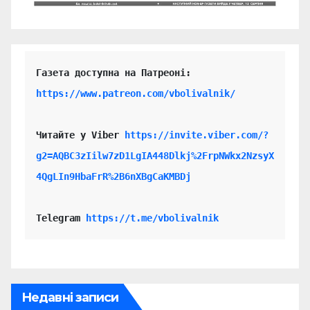
https://www.patreon.com/vbolivalnik/
Читайте у Viber 
https://invite.viber.com/?
g2=AQBC3zIilw7zD1LgIA448Dlkj%2FrpNWkx2NzsyX
4QgLIn9HbaFrR%2B6nXBgCaKMBDj
Telegram 
https://t.me/vbolivalnik
Недавні записи