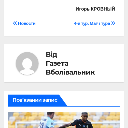
Игорь КРОВНЫЙ
Навігація
Новости
4-й тур. Матч тура
записів
Від
Газета
Вболівальник
Пов’язаний запис