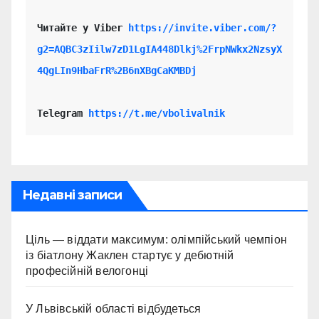
Читайте у Viber 
https://invite.viber.com/?
g2=AQBC3zIilw7zD1LgIA448Dlkj%2FrpNWkx2NzsyX
4QgLIn9HbaFrR%2B6nXBgCaKMBDj
Telegram 
https://t.me/vbolivalnik
Недавні записи
Ціль — віддати максимум: олімпійський чемпіон
із біатлону Жаклен стартує у дебютній
професійній велогонці
У Львівській області відбудеться