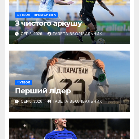
ФУТБОЛ
ПРЕМ’ЄР-ЛІГА
З чистого аркушу
СЕР 5, 2026
ГАЗЕТА ВБОЛІВАЛЬНИК
ФУТБОЛ
Перший лідер
СЕР 5, 2026
ГАЗЕТА ВБОЛІВАЛЬНИК