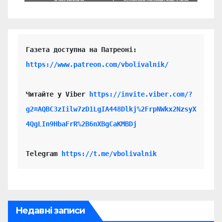
https://www.patreon.com/vbolivalnik/
Читайте у Viber 
https://invite.viber.com/?
g2=AQBC3zIilw7zD1LgIA448Dlkj%2FrpNWkx2NzsyX
4QgLIn9HbaFrR%2B6nXBgCaKMBDj
Telegram 
https://t.me/vbolivalnik
Недавні записи