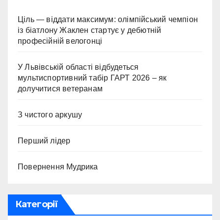
Ціль — віддати максимум: олімпійський чемпіон
із біатлону Жаклен стартує у дебютній
професійній велогонці
У Львівській області відбудеться
мультиспортивний табір ГАРТ 2026 – як
долучитися ветеранам
З чистого аркушу
Перший лідер
Повернення Мудрика
Категорії