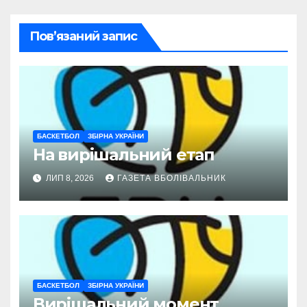
Пов’язаний запис
БАСКЕТБОЛ
ЗБІРНА УКРАЇНИ
На вирішальний етап
ЛИП 8, 2026
ГАЗЕТА ВБОЛІВАЛЬНИК
БАСКЕТБОЛ
ЗБІРНА УКРАЇНИ
Вирішальний момент