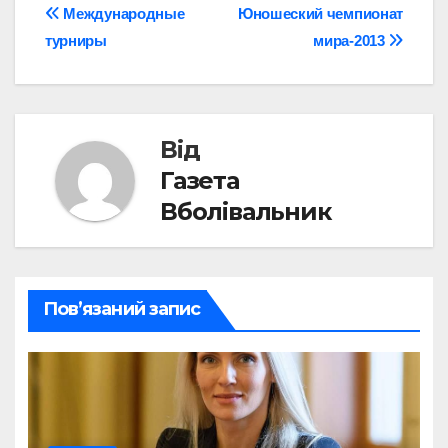
Навігація
Международные
Юношеский чемпионат
турниры
мира-2013
записів
Від
Газета
Вболівальник
Пов’язаний запис