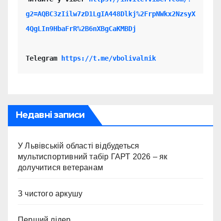
g2=AQBC3zIilw7zD1LgIA448Dlkj%2FrpNWkx2NzsyX
4QgLIn9HbaFrR%2B6nXBgCaKMBDj
Telegram 
https://t.me/vbolivalnik
Недавні записи
У Львівській області відбудеться
мультиспортивний табір ГАРТ 2026 – як
долучитися ветеранам
З чистого аркушу
Перший лідер