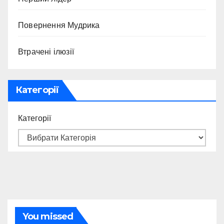
Повернення Мудрика
Втрачені ілюзії
Категорії
Категорії
You missed