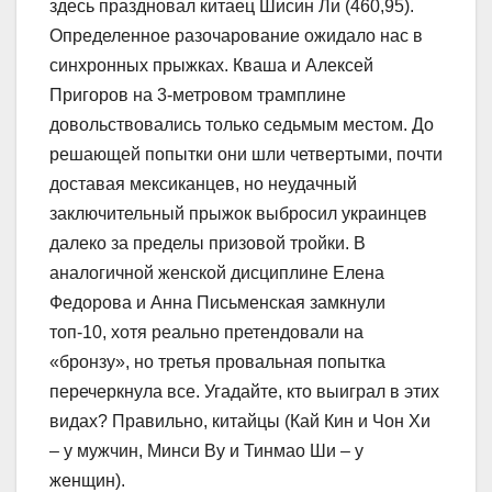
здесь праздновал китаец Шисин Ли (460,95).
Определенное разочарование ожидало нас в
синхронных прыжках. Кваша и Алексей
Пригоров на 3-метровом трамплине
довольствовались только седьмым местом. До
решающей попытки они шли четвертыми, почти
доставая мексиканцев, но неудачный
заключительный прыжок выбросил украинцев
далеко за пределы призовой тройки. В
аналогичной женской дисциплине Елена
Федорова и Анна Письменская замкнули
топ-10, хотя реально претендовали на
«бронзу», но третья провальная попытка
перечеркнула все. Угадайте, кто выиграл в этих
видах? Правильно, китайцы (Кай Кин и Чон Хи
– у мужчин, Минси Ву и Тинмао Ши – у
женщин).