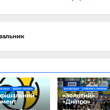
івальник
КЕТБОЛ
ЗБІРНА УКРАЇНИ
БАСКЕТБОЛ
СУПЕРЛІГА УКРАЇНИ
ирішальний
«Золотий»
омент
«Дніпро»