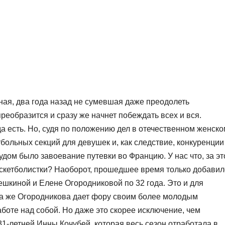
рная, два года назад не сумевшая даже преодолеть
еобразится и сразу же начнет побеждать всех и вся.
да есть. Но, судя по положению дел в отечественном женск
тбольных секций для девушек и, как следствие, конкуренции
чудом было завоевание путевки во Францию. У нас что, за эт
скетболистки? Наоборот, прошедшее время только добавил
шкиной и Елене Огородниковой по 32 года. Это и для
та же Огородникова дает фору своим более молодым
боте над собой. Но даже это скорее исключение, чем
31-летней Инны Кочубей, которая весь сезон отработала в