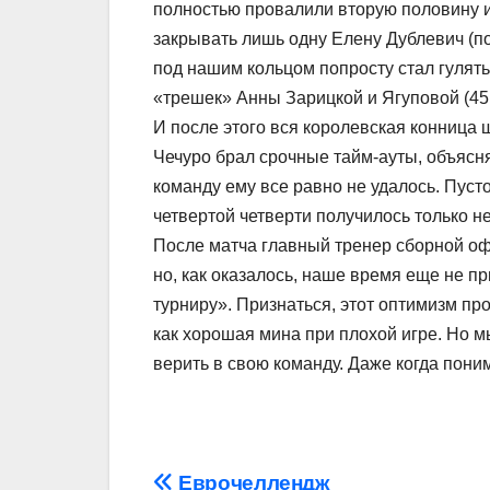
полностью провалили вторую половину и
закрывать лишь одну Елену Дублевич (по
под нашим кольцом попросту стал гулять 
«трешек» Анны Зарицкой и Ягуповой (45:4
И после этого вся королевская конница 
Чечуро брал срочные тайм-ауты, объясня
команду ему все равно не удалось. Пуст
четвертой четверти получилось только н
После матча главный тренер сборной оф
но, как оказалось, наше время еще не п
турниру». Признаться, этот оптимизм пр
как хорошая мина при плохой игре. Но м
верить в свою команду. Даже когда поним
Еврочеллендж