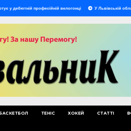
бютній професійній велогонці
У Львівській області відб
БАСКЕТБОЛ
ТЕНІС
ХОКЕЙ
СТАТТІ
В