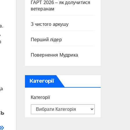
ГАРТ 2026 – як долучитися
ветеранам
З чистого аркушу
в.
,
Перший лідер
ю
Повернення Мудрика
Категорії
да
Категорії
СЬ