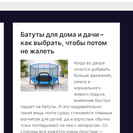
олучитися
етеранам