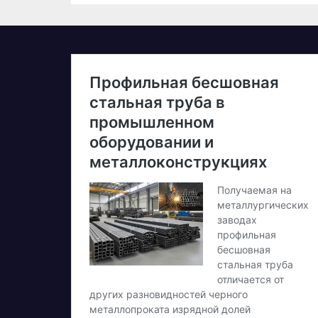
дебютній
д
професійній
в
велогонці