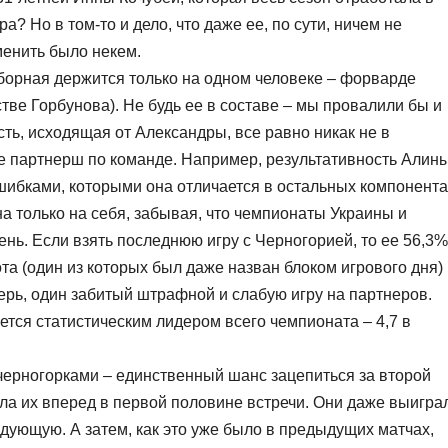
 Но в том-то и дело, что даже ее, по сути, ничем не
енить было некем.
сборная держится только на одном человеке – форварде
тве Горбунова). Не будь ее в составе – мы провалили бы и
ть, исходящая от Александры, все равно никак не в
е партнерш по команде. Например, результативность Алин
шибками, которыми она отличается в остальных компонента
на только на себя, забывая, что чемпионаты Украины и
ь. Если взять последнюю игру с Черногорией, то ее 56,3%
ота (один из которых был даже назван блоком игрового дня)
ерь, один забитый штрафной и слабую игру на партнеров.
яется статистическим лидером всего чемпионата – 4,7 в
черногорками – единственный шанс зацепиться за второй
ала их вперед в первой половине встречи. Они даже выигра
дующую. А затем, как это уже было в предыдущих матчах,