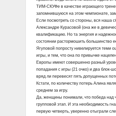
ТИМ-СКУФе в качестве играющего тренера?
запомнившуюся на этом чемпионате, зам
Если посмотреть со стороны, вся наша 
Александре Курасовой (она же в девичес
квалификацию. Но та энергия и надежнос
состоянии растормошить большинство е
Ягуповой попросту нивелируется теми о
игры, и тем, что она по привычке нацеле
Европы имеют совершенно разный уровен
попадания с игры (21 очко) и два блок-ш
вряд ли перевесят пять допущенных пот
Кстати, по количеству потерь Алина явл
среднем за игру.
Да, женщины понимали, что победа над 
групповой этап. И эта необходимость гн
первую четверть, уверенно отыграли сле