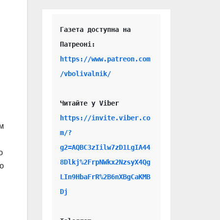
Газета доступна на 
https://www.patreon.com
/vbolivalnik/
Читайте у Viber 
https://invite.viber.co
ом
m/?
g2=AQBC3zIilw7zD1LgIA44
о
8Dlkj%2FrpNWkx2NzsyX4Qg
о
LIn9HbaFrR%2B6nXBgCaKMB
Dj