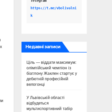
Telegram 
https://t.me/vbolivalni
k
ы
Недавні записи
х
Ціль — віддати максимум:
олімпійський чемпіон із
біатлону Жаклен стартує у
дебютній професійній
велогонці
У Львівській області
ли
відбудеться
мультиспортивний табір