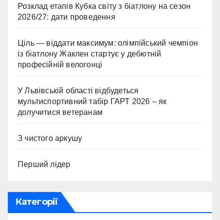
Розклад етапів Кубка світу з біатлону на сезон
2026/27: дати проведення
Ціль — віддати максимум: олімпійський чемпіон
із біатлону Жаклен стартує у дебютній
професійній велогонці
У Львівській області відбудеться
мультиспортивний табір ГАРТ 2026 – як
долучитися ветеранам
З чистого аркушу
Перший лідер
Категорії