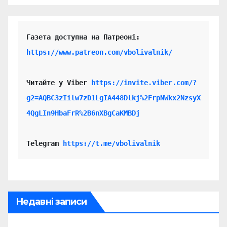
https://www.patreon.com/vbolivalnik/
Читайте у Viber 
https://invite.viber.com/?
g2=AQBC3zIilw7zD1LgIA448Dlkj%2FrpNWkx2NzsyX
4QgLIn9HbaFrR%2B6nXBgCaKMBDj
Telegram 
https://t.me/vbolivalnik
Недавні записи