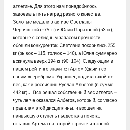
атлетике. Для этого нам понадобилось
завоевать пять наград разного качества.
Золотые медали в активе Светланы
Чернявской (+75 кг) и Юлии Паратовой (53 кг),
которые с солидным запасом прочности
обошли конкуренток: Светлане покорились 255
кг (рывок – 115, толчок – 140), а Юлия суммарно
вскинула вверх 194 кг (90+104). Следующим в
нашем рейтинге значится Артем Удачин со
своим «серебром». Украинец поднял такой же
вес, как и россиянин Руслан Албегов (в сумме
442 кг)… Все решал собственный вес атлетов –
чуть легче оказался Албегов, который, согласно
правилам этой дисциплины, и взошел на
наивысшую ступень пьедестала почета,
оставив Артема на второй строчке итоговой