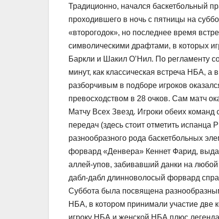
Традиционно, начался баскетбольный пр
проходившего в ночь с пятницы на суббо
«второгодок», но последнее время встр
символическими драфтами, в которых иг
Баркли и Шакил О’Нил. По регламенту со
минут, как классическая встреча НБА, а в
разборчивым в подборе игроков оказалс
превосходством в 28 очков. Сам матч о
Матчу Всех Звезд. Игроки обеих команд
передач (здесь стоит отметить испанца 
разнообразного рода баскетбольных эле
форвард «Денвера» Кеннет Фарид, выда
аллей-упов, забивавший данки на любой
дабл-дабл длинноволосый форвард спра
Суббота была посвящена разнообразным
НБА, в котором принимали участие две 
игроку НБА и женской НБА плюс легенда 