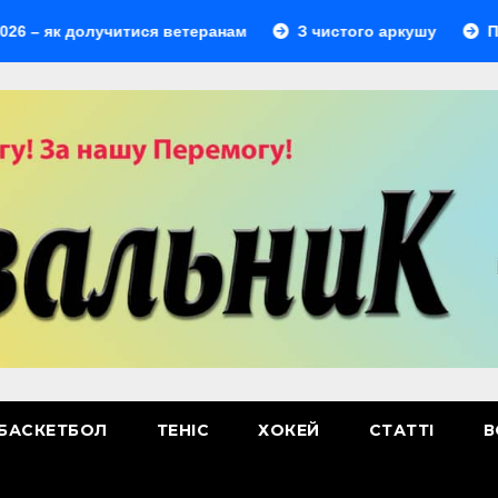
долучитися ветеранам
З чистого аркушу
Перший лі
БАСКЕТБОЛ
ТЕНІС
ХОКЕЙ
СТАТТІ
В