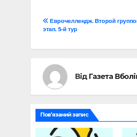
Навігація
Еврочеллендж. Второй групп
этап. 5-й тур
записів
Від
Газета Вбол
Пов’язаний запис