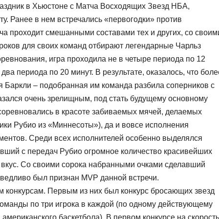
аздник в Хьюстоне с Матча Восходящих Звезд НБА,
ту. Ранее в нем встречались «первогодки» против
еча проходит смешанными составами тех и других, со своим
роков для своих команд отбирают легендарные Чарльз
ревнования, игра проходила не в четыре периода по 12
 два периода по 20 минут. В результате, оказалось, что боле
я Баркли – подобранная им команда разбила соперников с
казался очень зрелищным, под стать будущему основному
 соревновались в красоте забиваемых мячей, делаемых
Рики Рубио из «Миннесоты»), да и вовсе исполнения
ментов. Среди всех исполнителей особенно выделялся
вший с передач Рубио огромное количество красивейших
 вкус. Со своими сорока набранными очками сделавший
ведливо был признан MVP данной встречи.
 конкурсам. Первым из них был конкурс бросающих звезд
команды по три игрока в каждой (по одному действующему
американского баскетбола). В первом конкурсе на скорост