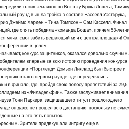
опередили своих земляков по Востоку Брука Лопеса, Тамик
нальный раунд вышла тройка в составе Расселл Уэстбрука,
рио Джеймс Харден – Тина Томпсон – Сэм Касселл. Финал
иций, где опять победила «команда Боша», причем 53-летн
ийся мяча, смог забить решающий мяч с центра площадки! Он
 конференции в целом.
 называют, конкурс защитников, оказался довольно скучным.
 победителем впервые за всю историю проведения конкурса
й конференции «Портленд» Дэмьен Лиллард был быстрее и
оперников как в первом раунде, где определялись
к и в финале, где, пройдя свою полосу препятствий за 29,8
Холлидеем из «Филадельфии». Также заслуживает внимания
цуза Тони Паркера, защищавшего титул прошлогоднего
аунде он даже не прошел всю дистанцию, поскольку не суме
еденные на это пять попыток.
ересным. Зрители предвкушали интригу еще в