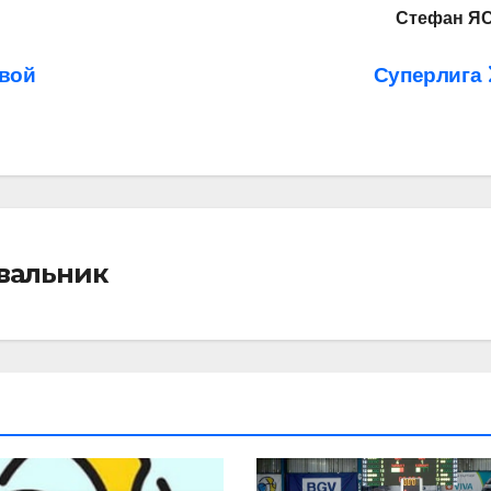
Стефан Я
овой
Суперлига
івальник