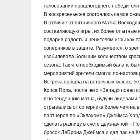
голосовании прошлогоднего победителя
В воскресенье же состоялось самое ожид
В отличие от пятничного Матча Восходя
составляющую игры, их более опытные к
подарив радость и ценителям игры как т
соперников в защите. Разумеется, о зре
изобиловала большим количеством крас
сезона. Так что необходимый баланс был
мероприятий зрители смогли по-настоящ
Встреча прошла на встречных курсах, бе
Криса Пола, после чего «Запад» повел с
всю тенденцию матча, будучи лидерами по
отрывались от соперника более чем на в
партнеров по «Оклахоме» Джеймса Харде
сделать разницу в счете двузначной – П
бросок ЛеБрона Джеймса и дал пас на К