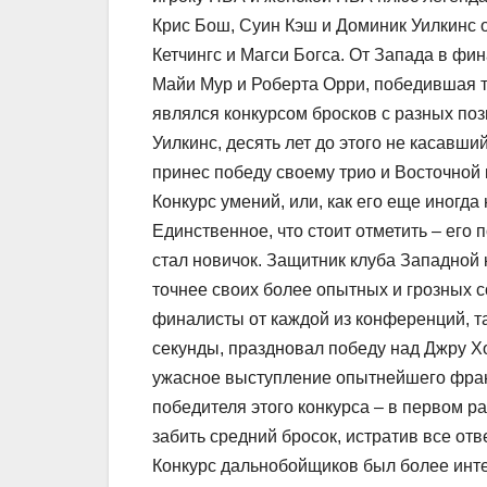
Крис Бош, Суин Кэш и Доминик Уилкинс 
Кетчингс и Магси Богса. От Запада в фи
Майи Мур и Роберта Орри, победившая т
являлся конкурсом бросков с разных поз
Уилкинс, десять лет до этого не касавш
принес победу своему трио и Восточной
Конкурс умений, или, как его еще иногда
Единственное, что стоит отметить – его
стал новичок. Защитник клуба Западно
точнее своих более опытных и грозных с
финалисты от каждой из конференций, та
секунды, праздновал победу над Джру 
ужасное выступление опытнейшего фран
победителя этого конкурса – в первом р
забить средний бросок, истратив все отв
Конкурс дальнобойщиков был более инт