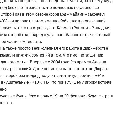
догонять соперника, но… не догнал. Кстати, за 41 секунду д
од блок-шот Брайанта, что полностью погасило все
Второй раз в этом сезоне форвард «Майами» закончил
40% – и виноват в этом именно Коби, плотно опекавший
стока», так это на «трешку» от Кармело Энтони – Западная
зд второй год подряд и улучшает баланс встреч, который
чной части чемпионата.
 а также просто великолепная его работа в дирижерстве
зывали никаких сомнений в том, что именно защитник
данного матча. Впервые с 2004 года (со времен Аллена
разыгрывающий. Даже несмотря на то, что тот же Дюрант
я второй раз подряд получить этот титул, рейтинг «+/-»
 внушительные «+10». Так что приз лучшему игроку встречи
нно.
удовые будни. Уже в ночь с 19 на 20 февраля будут сыгран
ионата.