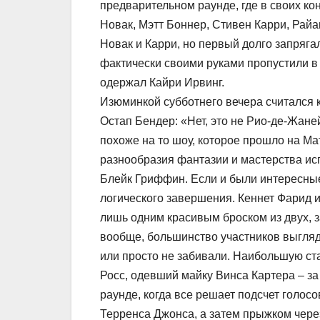
предварительном раунде, где в своих ко
Новак, Мэтт Боннер, Стивен Карри, Рай
Новак и Карри, но первый долго запряга
фактически своими руками пропустили в
одержал Кайри Ирвинг.
Изюминкой субботнего вечера считался к
Остап Бендер: «Нет, это не Рио-де-Жане
похоже на то шоу, которое прошло на Ма
разнообразия фантазии и мастерства и
Блейк Гриффин. Если и были интересные 
логического завершения. Кеннет Фарид 
лишь одним красивым броском из двух, з
вообще, большинство участников выгляд
или просто не забивали. Наибольшую с
Росс, одевший майку Винса Картера – з
раунде, когда все решает подсчет голос
Терренса Джонса, а затем прыжком чере