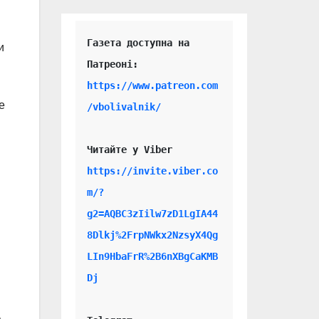
Газета доступна на 
и
https://www.patreon.com
е
/vbolivalnik/
Читайте у Viber 
https://invite.viber.co
m/?
g2=AQBC3zIilw7zD1LgIA44
8Dlkj%2FrpNWkx2NzsyX4Qg
LIn9HbaFrR%2B6nXBgCaKMB
Dj
ь