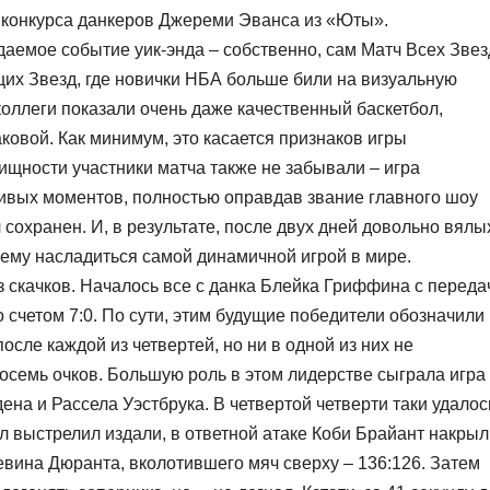
 конкурса данкеров Джереми Эванса из «Юты».
аемое событие уик-энда – собственно, сам Матч Всех Звез
щих Звезд, где новички НБА больше били на визуальную
оллеги показали очень даже качественный баскетбол,
аковой. Как минимум, это касается признаков игры
лищности участники матча также не забывали – игра
ивых моментов, полностью оправдав звание главного шоу
 сохранен. И, в результате, после двух дней довольно вялы
ему насладиться самой динамичной игрой в мире.
з скачков. Началось все с данка Блейка Гриффина с переда
о счетом 7:0. По сути, этим будущие победители обозначили
сле каждой из четвертей, но ни в одной из них не
осемь очков. Большую роль в этом лидерстве сыграла игра
на и Рассела Уэстбрука. В четвертой четверти таки удалос
ол выстрелил издали, в ответной атаке Коби Брайант накрыл
евина Дюранта, вколотившего мяч сверху – 136:126. Затем