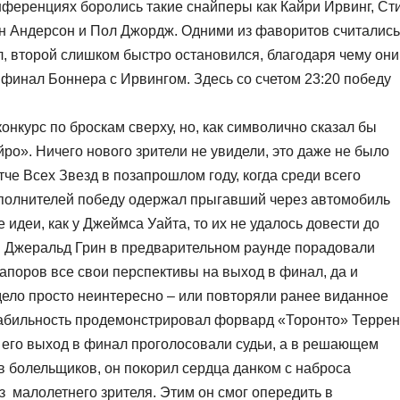
нференциях боролись такие снайперы как Кайри Ирвинг, Ст
ан Андерсон и Пол Джордж. Одними из фаворитов считались
л, второй слишком быстро остановился, благодаря чему они
 финал Боннера с Ирвингом. Здесь со счетом 23:20 победу
онкурс по броскам сверху, но, как символично сказал бы
йро». Ничего нового зрители не увидели, это даже не было
тче Всех Звезд в позапрошлом году, когда среди всего
сполнителей победу одержал прыгавший через автомобиль
идеи, как у Джеймса Уайта, то их не удалось довести до
и Джеральд Грин в предварительном раунде порадовали
апоров все свои перспективы на выход в финал, да и
ело просто неинтересно – или повторяли ранее виданное
табильность продемонстрировал форвард «Торонто» Террен
а его выход в финал проголосовали судьи, а в решающем
ов болельщиков, он покорил сердца данком с наброса
з малолетнего зрителя. Этим он смог опередить в