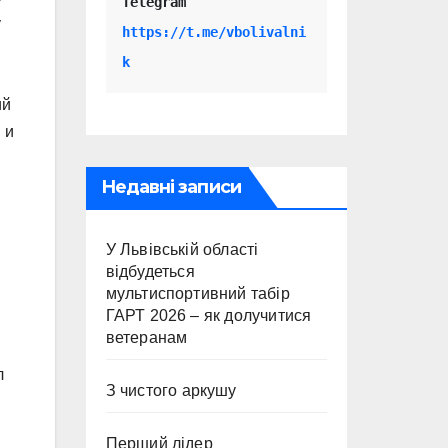
Telegram 
у
https://t.me/vbolivalni
k
ий
 и
Недавні записи
У Львівській області
відбудеться
мультиспортивний табір
ГАРТ 2026 – як долучитися
ветеранам
л
З чистого аркушу
Перший лідер