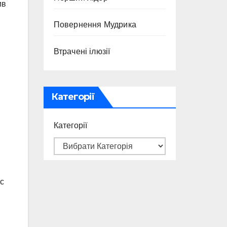
ив
Повернення Мудрика
Втрачені ілюзії
Категорії
Категорії
с