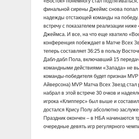
«Восток» понемногу стал подтягиваться, 
финальной сирены Джеймс снова попал п
надежды отстающей команды на победу. 
встречу с показателем реализации ниже 
Джеймса. И все, на что еще хватило «Во
конференция побеждает в Матче Всех Зве
теперь составляет 36:25 в пользу Восто
Дабл-дабл Пола, включавший 15 передач,
командными действиями «Запада» не вы
команды-победителя будет признан MVP 
Айверсона) MVP Матча Всех Звезд стал 
набрал в этой встрече 30 очков и надеялс
игрока «Клипперс» был выше и составил
достался Крису Полу абсолютно заслуже
Праздник окончен – в НБА начинаются тр
очередные девять игр регулярного чемп