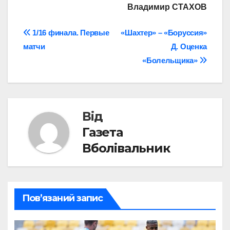
Владимир СТАХОВ
Навігація
1/16 финала. Первые
«Шахтер» – «Боруссия»
матчи
Д. Оценка
записів
«Болельщика»
Від
Газета
Вболівальник
Пов’язаний запис