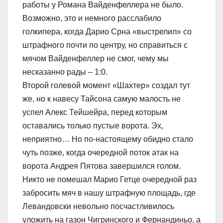
работы у Романа Вайденфеллера не было.
Возможно, это и немного расслабило
голкипера, когда Дарио Срна «выстрелил» со
штрафного почти по центру, но справиться с
мячом Вайденфеллер не смог, чему мы
несказанно рады – 1:0.
Второй голевой момент «Шахтер» создал тут
же, но к навесу Тайсона самую малость не
успел Алекс Тейшейра, перед которым
оставались только пустые ворота. Эх,
неприятно… Но по-настоящему обидно стало
чуть позже, когда очередной поток атак на
ворота Андрея Пятова завершился голом.
Никто не помешал Марио Гетце очередной раз
забросить мяч в нашу штрафную площадь, где
Левандовски невольно посчастливилось
уложить на газон Чигринского и Фернандиньо, а