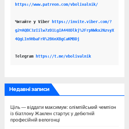
https://www.patreon.com/vbolivalnik/
Читайте у Viber 
https://invite.viber.com/?
g2=AQBC3zIilw7zD1LgIA448Dlkj%2FrpNWkx2NzsyX
4QgLIn9HbaFrR%2B6nXBgCaKMBDj
Telegram 
https://t.me/vbolivalnik
Недавні записи
Ціль — віддати максимум: олімпійський чемпіон
із біатлону Жаклен стартує у дебютній
професійній велогонці