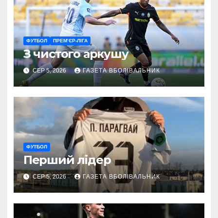
ФУТБОЛ
ПРЕМ’ЄР-ЛІГА
З чистого аркушу
СЕР 5, 2026
ГАЗЕТА ВБОЛІВАЛЬНИК
ФУТБОЛ
Перший лідер
СЕР 5, 2026
ГАЗЕТА ВБОЛІВАЛЬНИК