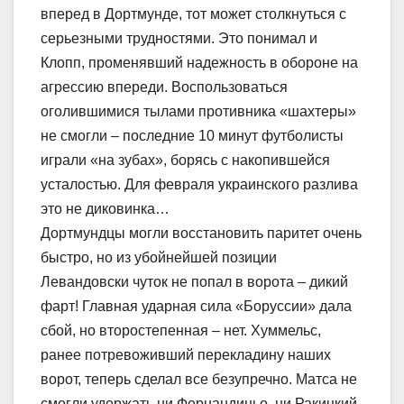
вперед в Дортмунде, тот может столкнуться с
серьезными трудностями. Это понимал и
Клопп, променявший надежность в обороне на
агрессию впереди. Воспользоваться
оголившимися тылами противника «шахтеры»
не смогли – последние 10 минут футболисты
играли «на зубах», борясь с накопившейся
усталостью. Для февраля украинского разлива
это не диковинка…
Дортмундцы могли восстановить паритет очень
быстро, но из убойнейшей позиции
Левандовски чуток не попал в ворота – дикий
фарт! Главная ударная сила «Боруссии» дала
сбой, но второстепенная – нет. Хуммельс,
ранее потревоживший перекладину наших
ворот, теперь сделал все безупречно. Матса не
смогли удержать ни Фернандиньо, ни Ракицкий,