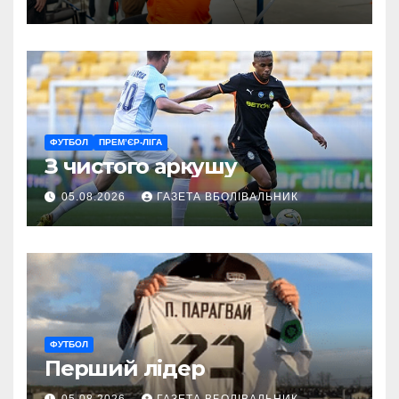
ГАРТ 2026 – як долучитися
ветеранам
ФУТБОЛ
ПРЕМ’ЄР-ЛІГА
З чистого аркушу
05.08.2026
ГАЗЕТА ВБОЛІВАЛЬНИК
ФУТБОЛ
Перший лідер