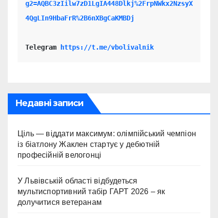
g2=AQBC3zIilw7zD1LgIA448Dlkj%2FrpNWkx2NzsyX
4QgLIn9HbaFrR%2B6nXBgCaKMBDj
Telegram 
https://t.me/vbolivalnik
Недавні записи
Ціль — віддати максимум: олімпійський чемпіон
із біатлону Жаклен стартує у дебютній
професійній велогонці
У Львівській області відбудеться
мультиспортивний табір ГАРТ 2026 – як
долучитися ветеранам