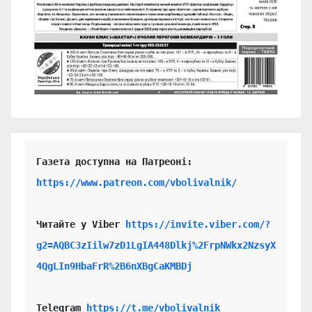
https://www.patreon.com/vbolivalnik/
Читайте у Viber 
https://invite.viber.com/?
g2=AQBC3zIilw7zD1LgIA448Dlkj%2FrpNWkx2NzsyX
4QgLIn9HbaFrR%2B6nXBgCaKMBDj
Telegram 
https://t.me/vbolivalnik