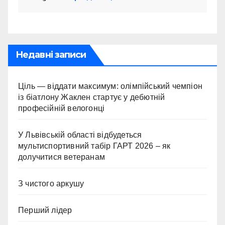
Недавні записи
Ціль — віддати максимум: олімпійський чемпіон
із біатлону Жаклен стартує у дебютній
професійній велогонці
У Львівській області відбудеться
мультиспортивний табір ГАРТ 2026 – як
долучитися ветеранам
З чистого аркушу
Перший лідер