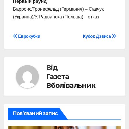
Первый раунд
Барроис/Гронефельд (Германия) – Савчук
(Украина)/У. Радванска (Польша) отказ
Навігація
Еврокубки
Кубок Дэвиса
записів
Від
Газета
Вболівальник
Пов’язаний запис