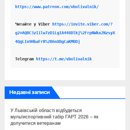
https://www.patreon.com/vbolivalnik/
Читайте у Viber 
https://invite.viber.com/?
g2=AQBC3zIilw7zD1LgIA448Dlkj%2FrpNWkx2NzsyX
4QgLIn9HbaFrR%2B6nXBgCaKMBDj
Telegram 
https://t.me/vbolivalnik
Недавні записи
У Львівській області відбудеться
мультиспортивний табір ГАРТ 2026 – як
долучитися ветеранам