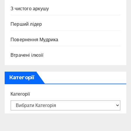
З чистого аркушу
Перший лідер
Повернення Мудрика
Втрачені ілюзії
Категорії
Категорії