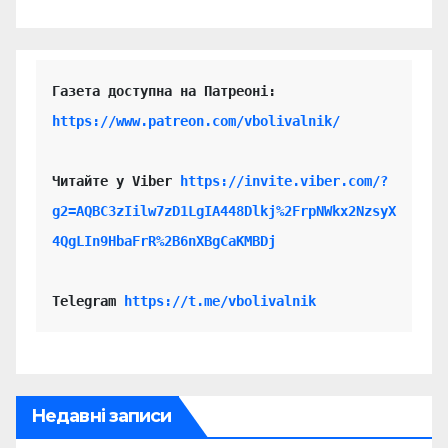
https://www.patreon.com/vbolivalnik/
Читайте у Viber 
https://invite.viber.com/?
g2=AQBC3zIilw7zD1LgIA448Dlkj%2FrpNWkx2NzsyX
4QgLIn9HbaFrR%2B6nXBgCaKMBDj
Telegram 
https://t.me/vbolivalnik
Недавні записи