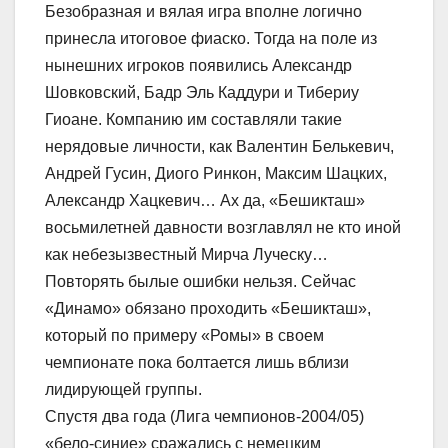
Безобразная и вялая игра вполне логично
принесла итоговое фиаско. Тогда на поле из
нынешних игроков появились Александр
Шовковский, Бадр Эль Каддури и Тибериу
Гиоане. Компанию им составляли такие
нерядовые личности, как Валентин Белькевич,
Андрей Гусин, Диого Ринкон, Максим Шацких,
Александр Хацкевич… Ах да, «Бешикташ»
восьмилетней давности возглавлял не кто иной
как небезызвестный Мирча Луческу…
Повторять былые ошибки нельзя. Сейчас
«Динамо» обязано проходить «Бешикташ»,
который по примеру «Ромы» в своем
чемпионате пока болтается лишь вблизи
лидирующей группы.
Спустя два года (Лига чемпионов-2004/05)
«бело-синие» сражались с немецким