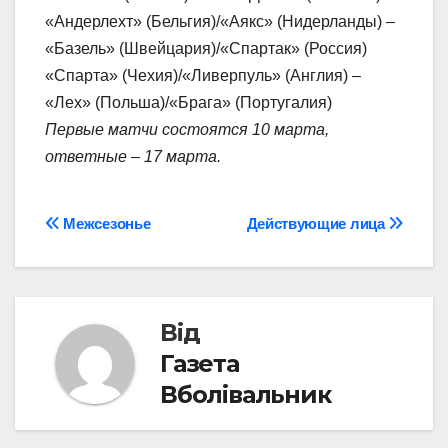
«Андерлехт» (Бельгия)/«Аякс» (Нидерланды) –
«Базель» (Швейцария)/«Спартак» (Россия)
«Спарта» (Чехия)/«Ливерпуль» (Англия) –
«Лех» (Польша)/«Брага» (Португалия)
Первые матчи состоятся 10 марта,
ответные – 17 марта.
Навігація
Межсезонье
Действующие лица
записів
Від
Газета
Вболівальник