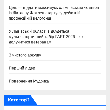
Ціль — віддати максимум: олімпійський чемпіон
із біатлону Жаклен стартує у дебютній
професійній велогонці
У Львівській області відбудеться
мультиспортивний табір ГАРТ 2026 – як
долучитися ветеранам
З чистого аркушу
Перший лідер
Повернення Мудрика
Категорії