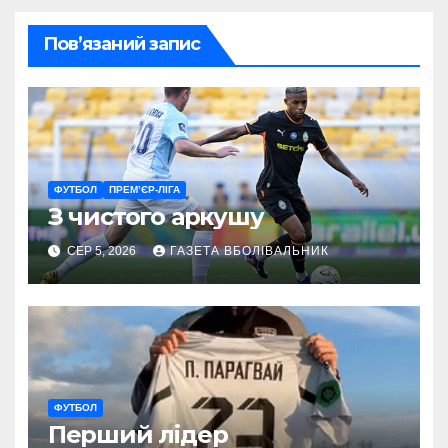
Пов’язаний запис
ФУТБОЛ
ПРЕМ’ЄР-ЛІГА
З чистого аркушу
СЕР 5, 2026
ГАЗЕТА ВБОЛІВАЛЬНИК
ФУТБОЛ
Перший лідер