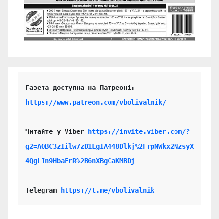
https://www.patreon.com/vbolivalnik/
Читайте у Viber 
https://invite.viber.com/?
g2=AQBC3zIilw7zD1LgIA448Dlkj%2FrpNWkx2NzsyX
4QgLIn9HbaFrR%2B6nXBgCaKMBDj
Telegram 
https://t.me/vbolivalnik