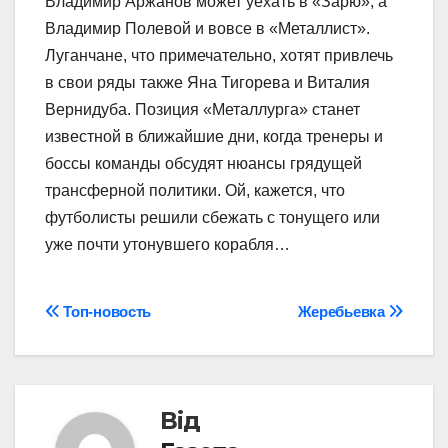
Владимир Аржанов может уехать в «Зарю», а
Владимир Полевой и вовсе в «Металлист».
Луганчане, что примечательно, хотят привлечь
в свои ряды также Яна Тигорева и Виталия
Вернидуба. Позиция «Металлурга» станет
известной в ближайшие дни, когда тренеры и
боссы команды обсудят нюансы грядущей
трансферной политики. Ой, кажется, что
футболисты решили сбежать с тонущего или
уже почти утонувшего корабля…
Навігація
Топ-новость
Жеребьевка
записів
Від