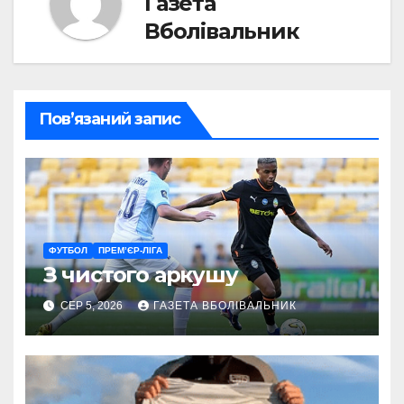
Газета
Вболівальник
Пов’язаний запис
ФУТБОЛ
ПРЕМ’ЄР-ЛІГА
З чистого аркушу
СЕР 5, 2026
ГАЗЕТА ВБОЛІВАЛЬНИК