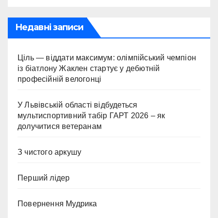
Недавні записи
Ціль — віддати максимум: олімпійський чемпіон
із біатлону Жаклен стартує у дебютній
професійній велогонці
У Львівській області відбудеться
мультиспортивний табір ГАРТ 2026 – як
долучитися ветеранам
З чистого аркушу
Перший лідер
Повернення Мудрика