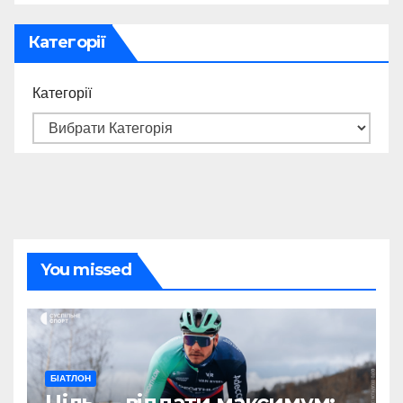
Категорії
Категорії
You missed
БІАТЛОН
Ціль — віддати максимум: