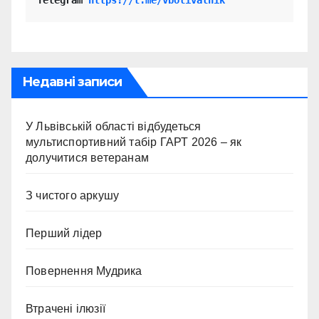
Telegram 
https://t.me/vbolivalnik
Недавні записи
У Львівській області відбудеться
мультиспортивний табір ГАРТ 2026 – як
долучитися ветеранам
З чистого аркушу
Перший лідер
Повернення Мудрика
Втрачені ілюзії