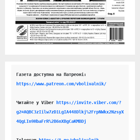
https://www.patreon.com/vbolivalnik/
Читайте у Viber 
https://invite.viber.com/?
g2=AQBC3zIilw7zD1LgIA448Dlkj%2FrpNWkx2NzsyX
4QgLIn9HbaFrR%2B6nXBgCaKMBDj