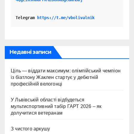
Telegram 
https://t.me/vbolivalnik
Недавні записи
Ціль — віддати максимум: олімпійський чемпіон
із біатлону Жаклен стартує у дебютній
професійній велогонці
У Львівській області відбудеться
мультиспортивний табір ГАРТ 2026 – як
долучитися ветеранам
З чистого аркушу