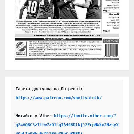
https://www.patreon.com/vbolivalnik/
Читайте у Viber 
https://invite.viber.com/?
g2=AQBC3zIilw7zD1LgIA448Dlkj%2FrpNWkx2NzsyX
4QgLIn9HbaFrR%2B6nXBgCaKMBDj