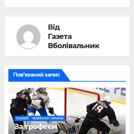
записів
Від
Газета
Вболівальник
Пов’язаний запис
ХОККЕЙ
ЧЕМПІОНАТ УКРАЇНИ
За трофеєм