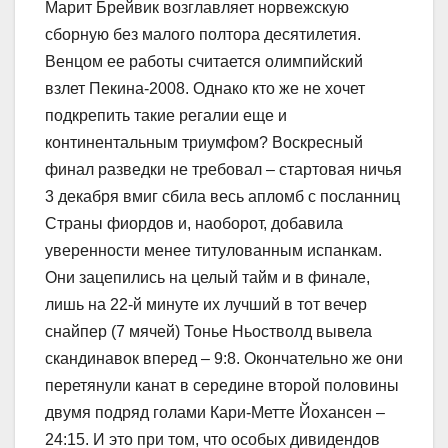
Марит Брейвик возглавляет норвежскую
сборную без малого полтора десятилетия.
Венцом ее работы считается олимпийский
взлет Пекина-2008. Однако кто же не хочет
подкрепить такие регалии еще и
континентальным триумфом? Воскресный
финал разведки не требовал – стартовая ничья
3 декабря вмиг сбила весь апломб с посланниц
Страны фиордов и, наоборот, добавила
уверенности менее титулованным испанкам.
Они зацепились на целый тайм и в финале,
лишь на 22-й минуте их лучший в тот вечер
снайпер (7 мячей) Тонье Ньостволд вывела
скандинавок вперед – 9:8. Окончательно же они
перетянули канат в середине второй половины
двумя подряд голами Кари-Метте Йохансен –
24:15. И это при том, что особых дивидендов