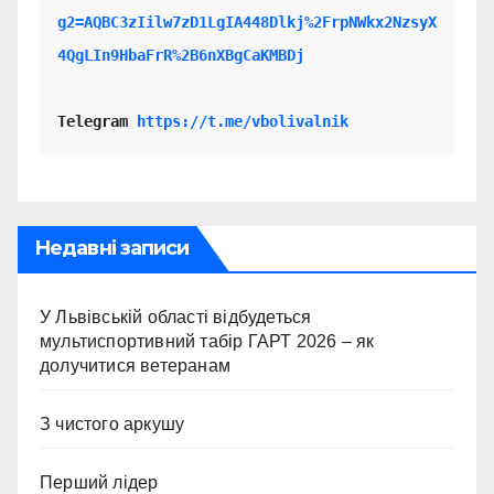
g2=AQBC3zIilw7zD1LgIA448Dlkj%2FrpNWkx2NzsyX
4QgLIn9HbaFrR%2B6nXBgCaKMBDj
Telegram 
https://t.me/vbolivalnik
Недавні записи
У Львівській області відбудеться
мультиспортивний табір ГАРТ 2026 – як
долучитися ветеранам
З чистого аркушу
Перший лідер