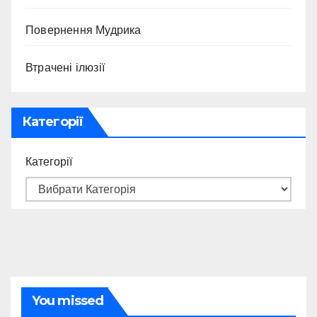
Повернення Мудрика
Втрачені ілюзії
Категорії
Категорії
You missed