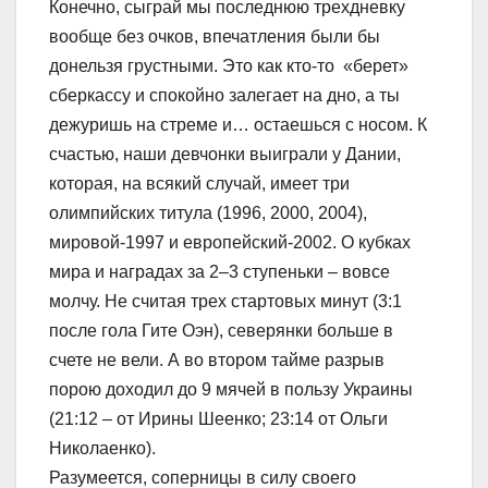
Конечно, сыграй мы последнюю трехдневку
вообще без очков, впечатления были бы
донельзя грустными. Это как кто-то «берет»
сберкассу и спокойно залегает на дно, а ты
дежуришь на стреме и… остаешься с носом. К
счастью, наши девчонки выиграли у Дании,
которая, на всякий случай, имеет три
олимпийских титула (1996, 2000, 2004),
мировой-1997 и европейский-2002. О кубках
мира и наградах за 2–3 ступеньки – вовсе
молчу. Не считая трех стартовых минут (3:1
после гола Гите Оэн), северянки больше в
счете не вели. А во втором тайме разрыв
порою доходил до 9 мячей в пользу Украины
(21:12 – от Ирины Шеенко; 23:14 от Ольги
Николаенко).
Разумеется, соперницы в силу своего