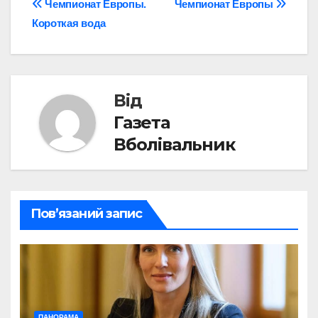
Навігація
Чемпионат Европы.
Чемпионат Европы
Короткая вода
записів
Від
Газета
Вболівальник
Пов’язаний запис
ПАНОРАМА