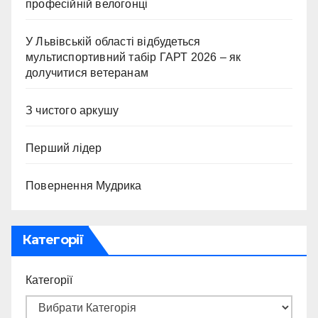
професійній велогонці
У Львівській області відбудеться
мультиспортивний табір ГАРТ 2026 – як
долучитися ветеранам
З чистого аркушу
Перший лідер
Повернення Мудрика
Категорії
Категорії