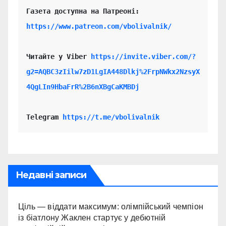
https://www.patreon.com/vbolivalnik/
Читайте у Viber 
https://invite.viber.com/?
g2=AQBC3zIilw7zD1LgIA448Dlkj%2FrpNWkx2NzsyX
4QgLIn9HbaFrR%2B6nXBgCaKMBDj
Telegram 
https://t.me/vbolivalnik
Недавні записи
Ціль — віддати максимум: олімпійський чемпіон
із біатлону Жаклен стартує у дебютній