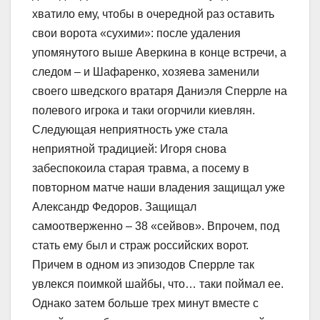
хватило ему, чтобы в очередной раз оставить
свои ворота «сухими»: после удаления
упомянутого выше Аверкина в конце встречи, а
следом – и Шафаренко, хозяева заменили
своего шведского вратаря Даниэля Сперрле на
полевого игрока и таки огорчили киевлян.
Следующая неприятность уже стала
неприятной традицией: Игоря снова
забеспокоила старая травма, а посему в
повторном матче наши владения защищал уже
Александр Федоров. Защищал
самоотверженно – 38 «сейвов». Впрочем, под
стать ему был и страж российских ворот.
Причем в одном из эпизодов Сперрле так
увлекся поимкой шайбы, что… таки поймал ее.
Однако затем больше трех минут вместе с