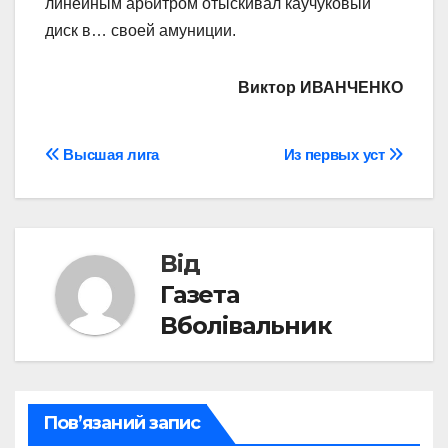
линейным арбитром отыскивал каучуковый
диск в… своей амуниции.
Виктор ИВАНЧЕНКО
Навігація
Высшая лига
Из первых уст
записів
Від
Газета
Вболівальник
Пов’язаний запис