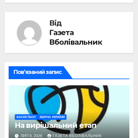
записів
Від
Газета
Вболівальник
Пов’язаний запис
БАСКЕТБОЛ
ЗБІРНА УКРАЇНИ
На вирішальний етап
ЛИП 8, 2026
ГАЗЕТА ВБОЛІВАЛЬНИК