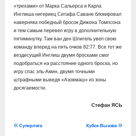
«трехами» от Марка Сальерса и Карла
Инглиша нигериец Ситафа Саване блокировал
наверняка победный бросок Дижона Томпсона
и тем самым перевел игру в дополнительную
пятиминутку. Там ван ден Шпигель увел свою
команду вперед на пять очков 82:77. Все тот же
вездесущий Инглиш двумя бросками смог
подобраться на расстояние одного броска, но
игру спас эль-Амин, двумя точными
штрафными выведя «Азовмаш» из зоны
досягаемости.
Стефан ЯСЬ
Навігація
Суперлига
Кубок Вызова