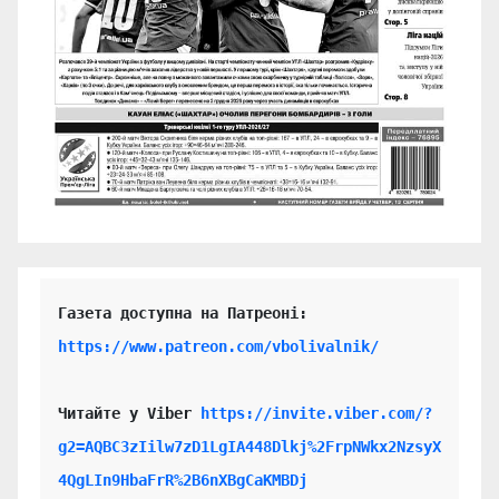
https://www.patreon.com/vbolivalnik/
Читайте у Viber 
https://invite.viber.com/?
g2=AQBC3zIilw7zD1LgIA448Dlkj%2FrpNWkx2NzsyX
4QgLIn9HbaFrR%2B6nXBgCaKMBDj