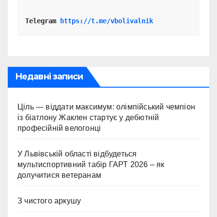
Telegram 
https://t.me/vbolivalnik
Недавні записи
Ціль — віддати максимум: олімпійський чемпіон
із біатлону Жаклен стартує у дебютній
професійній велогонці
У Львівській області відбудеться
мультиспортивний табір ГАРТ 2026 – як
долучитися ветеранам
З чистого аркушу