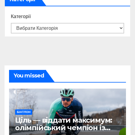
Категорії
You missed
БІАТЛОН
Ціль — віддати максимум:
олімпійський чемпіон із