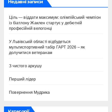
Недавні записи
Ціль — віддати максимум: олімпійський чемпіон
із біатлону Жаклен стартує у дебютній
професійній велогонці
У Львівській області відбудеться
мультиспортивний табір ГАРТ 2026 – як
долучитися ветеранам
З чистого аркушу
Перший лідер
Повернення Мудрика
Категорії