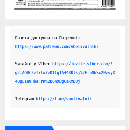
https://www.patreon.com/vbolivalnik/
Читайте у Viber 
https://invite.viber.com/?
g2=AQBC3zIilw7zD1LgIA448Dlkj%2FrpNWkx2NzsyX
4QgLIn9HbaFrR%2B6nXBgCaKMBDj
Telegram 
https://t.me/vbolivalnik