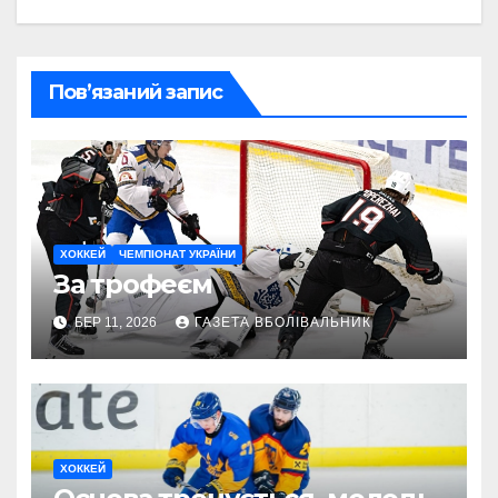
Пов’язаний запис
ХОККЕЙ
ЧЕМПІОНАТ УКРАЇНИ
За трофеєм
БЕР 11, 2026
ГАЗЕТА ВБОЛІВАЛЬНИК
ХОККЕЙ