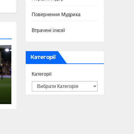
Повернення Мудрика
Втрачені ілюзії
Категорії
Категорії