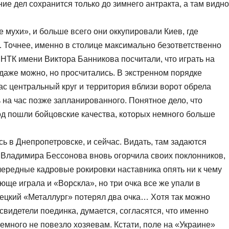
ие дел сохранится только до зимнего антракта, а там видно
е мухи», и больше всего они оккупировали Киев, где
 Точнее, именно в столице максимально безответственно
а НТК имени Виктора Банникова посчитали, что играть на
аже можно, но просчитались. В экстренном порядке
ас центральный круг и территория вблизи ворот обрела
ь на час позже запланированного. Понятное дело, что
од пошли бойцовские качества, которых немного больше
сь в Днепропетровске, и сейчас. Видать, там задаются
 Владимира Бессонова вновь огорчила своих поклонников,
ередные кадровые рокировки наставника опять ни к чему
ще играла и «Ворскла», но три очка все же упали в
нецкий «Металлург» потерял два очка… Хотя так можно
 свидетели поединка, думается, согласятся, что именно
много не повезло хозяевам. Кстати, поле на «Украине»