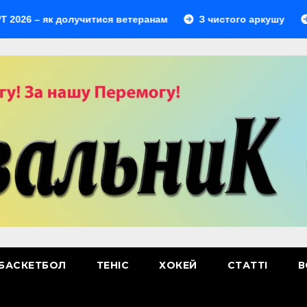
 як долучитися ветеранам
З чистого аркушу
Перши
БАСКЕТБОЛ
ТЕНІС
ХОКЕЙ
СТАТТІ
В