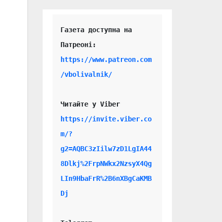
Газета доступна на 
https://www.patreon.com
/vbolivalnik/
Читайте у Viber 
https://invite.viber.co
m/?
g2=AQBC3zIilw7zD1LgIA44
8Dlkj%2FrpNWkx2NzsyX4Qg
LIn9HbaFrR%2B6nXBgCaKMB
Dj