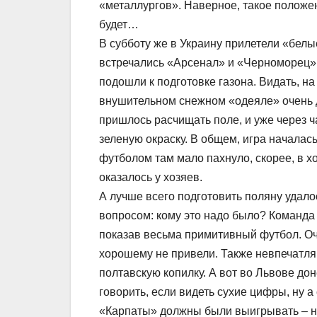
«металлургов». Наверное, такое положен
будет…
В субботу же в Украину прилетели «белы
встречались «Арсенал» и «Черноморец».
подошли к подготовке газона. Видать, н
внушительном снежном «одеяле» очень д
пришлось расчищать поле, и уже через ч
зеленую окраску. В общем, игра началас
футболом там мало пахнуло, скорее, в х
оказалось у хозяев.
А лучше всего подготовить поляну удало
вопросом: кому это надо было? Команда
показав весьма примитивный футбол. Оч
хорошему не привели. Также невпечатляю
полтавскую копилку. А вот во Львове до
говорить, если видеть сухие цифры, ну а
«Карпаты» должны были выигрывать – не