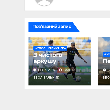
Пов’язаний запис
ФУТБОЛ
ПРЕМ’ЄР-ЛІГА
З чистого
ФУТ
аркушу
П
СЕР 5, 2026
ГАЗЕТА
С
ВБОЛІВАЛЬНИК
ВБО