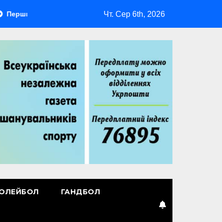
Чт. Сер 6th, 2026
й лідер
Повернення Мудрика
Втрачені ілюзії
ОЛЕЙБОЛ
ГАНДБОЛ