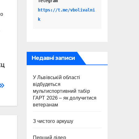
Telegram 
https://t.me/vbolivalni
го
k
е
Недавні записи
ЕЦ
У Львівській області
відбудеться
мультиспортивний табір
ГАРТ 2026 – як долучитися
ветеранам
З чистого аркушу
Перший лідер