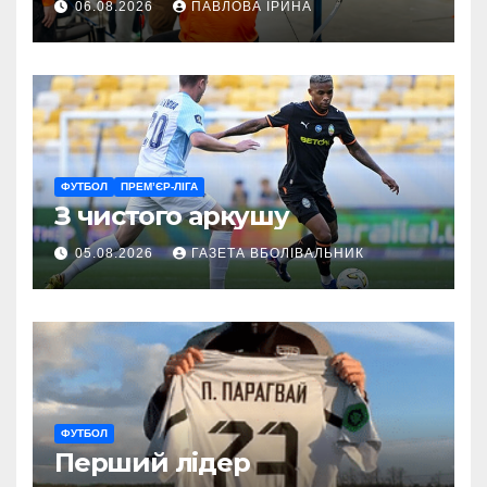
06.08.2026
ПАВЛОВА ІРИНА
ГАРТ 2026 – як долучитися
ветеранам
ФУТБОЛ
ПРЕМ’ЄР-ЛІГА
З чистого аркушу
05.08.2026
ГАЗЕТА ВБОЛІВАЛЬНИК
ФУТБОЛ
Перший лідер