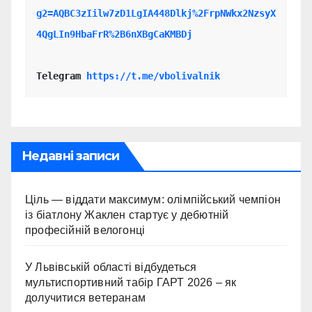
g2=AQBC3zIilw7zD1LgIA448Dlkj%2FrpNWkx2NzsyX
4QgLIn9HbaFrR%2B6nXBgCaKMBDj
Telegram 
https://t.me/vbolivalnik
Недавні записи
Ціль — віддати максимум: олімпійський чемпіон
із біатлону Жаклен стартує у дебютній
професійній велогонці
У Львівській області відбудеться
мультиспортивний табір ГАРТ 2026 – як
долучитися ветеранам