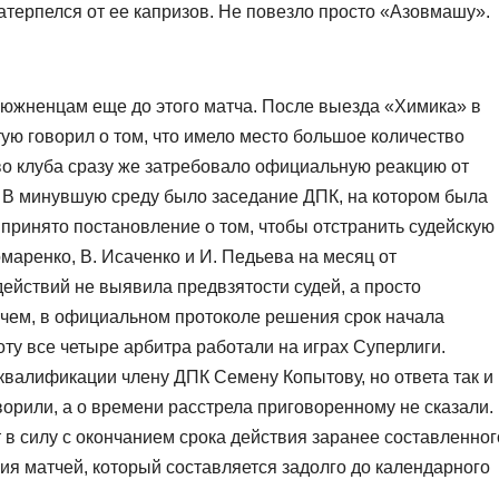
натерпелся от ее капризов. Не повезло просто «Азовмашу».
 южненцам еще до этого матча. После выезда «Химика» в
ую говорил о том, что имело место большое количество
во клуба сразу же затребовало официальную реакцию от
 В минувшую среду было заседание ДПК, на котором была
принято постановление о том, чтобы отстранить судейскую
омаренко, В. Исаченко и И. Педьева на месяц от
действий не выявила предвзятости судей, а просто
чем, в официальном протоколе решения срок начала
оту все четыре арбитра работали на играх Суперлиги.
квалификации члену ДПК Семену Копытову, но ответа так и
ворили, а о времени расстрела приговоренному не сказали.
т в силу с окончанием срока действия заранее составленног
ия матчей, который составляется задолго до календарного