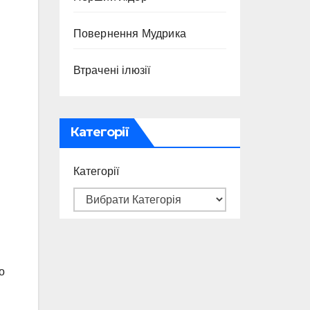
Повернення Мудрика
Втрачені ілюзії
Категорії
Категорії
о