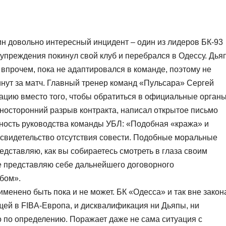
н довольно интересный инцидент – один из лидеров БК-93
упреждения покинул свой клуб и перебрался в Одессу. Дья
, впрочем, пока не адаптировался в команде, поэтому не
нут за матч. Главный тренер команд «Пульсара» Сергей
уацию вместо того, чтобы обратиться в официальные орган
носторонний разрыв контракта, написал открытое письмо
чность руководства команды УБЛ: «Подобная «кража» и
 свидетельство отсутствия совести. Подобные моральные
едставляю, как вы собираетесь смотреть в глаза своим
не представляю себе дальнейшего договорного
бом».
именено быть пока и не может. БК «Одесса» и так вне закон
щей в FIBA-Европа, и дисквалификация ни Дьяпы, ни
 по определению. Поражает даже не сама ситуация с