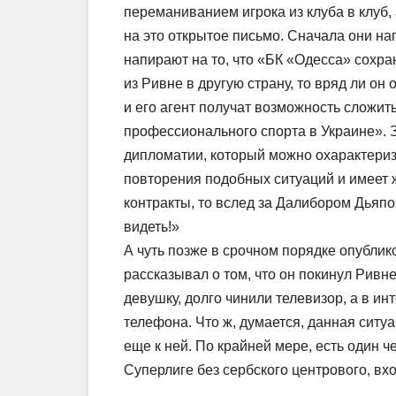
переманиванием игрока из клуба в клуб,
на это открытое письмо. Сначала они нап
напирают на то, что «БК «Одесса» сохра
из Ривне в другую страну, то вряд ли о
и его агент получат возможность сложит
профессионального спорта в Украине». 
дипломатии, который можно охарактериз
повторения подобных ситуаций и имеет
контракты, то вслед за Далибором Дьяп
видеть!»
А чуть позже в срочном порядке опублик
рассказывал о том, что он покинул Ривне
девушку, долго чинили телевизор, а в и
телефона. Что ж, думается, данная ситу
еще к ней. По крайней мере, есть один 
Суперлиге без сербского центрового, вх