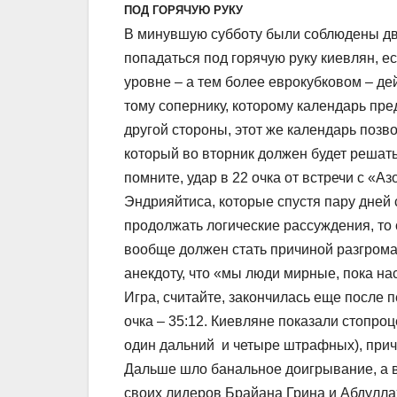
ПОД ГОРЯЧУЮ РУКУ
В минувшую субботу были соблюдены две 
попадаться под горячую руку киевлян, е
уровне – а тем более еврокубковом – дей
тому сопернику, которому календарь пре
другой стороны, этот же календарь поз
который во вторник должен будет решать
помните, удар в 22 очка от встречи с 
Эндрияйтиса, которые спустя пару дней
продолжать логические рассуждения, то
вообще должен стать причиной разгрома 
анекдоту, что «мы люди мирные, пока нас
Игра, считайте, закончилась еще после 
очка – 35:12. Киевляне показали стопроц
один дальний и четыре штрафных), прич
Дальше шло банальное доигрывание, а в
своих лидеров Брайана Грина и Абдулла