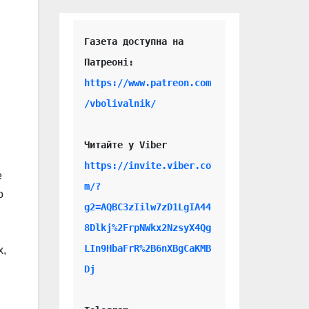
Газета доступна на 
https://www.patreon.com
/vbolivalnik/
Читайте у Viber 
https://invite.viber.co
е
m/?
о
g2=AQBC3zIilw7zD1LgIA44
8Dlkj%2FrpNWkx2NzsyX4Qg
LIn9HbaFrR%2B6nXBgCaKMB
х,
.
Dj