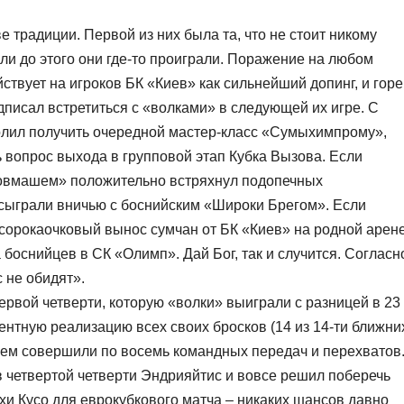
традиции. Первой из них была та, что не стоит никому
сли до этого они где-то проиграли. Поражение на любом
ствует на игроков БК «Киев» как сильнейший допинг, и горе
дписал встретиться с «волками» в следующей их игре. С
волил получить очередной мастер-класс «Сумыхимпрому»,
 вопрос выхода в групповой этап Кубка Вызова. Если
«Азовмашем» положительно встряхнул подопечных
 сыграли вничью с боснийским «Широки Брегом». Если
 сорокаочковый вынос сумчан от БК «Киев» на родной арен
боснийцев в СК «Олимп». Дай Бог, так и случится. Согласн
 не обидят».
первой четверти, которую «волки» выиграли с разницей в 23
ентную реализацию всех своих бросков (14 из 14-ти ближни
ем совершили по восемь командных передач и перехватов
 четвертой четверти Эндрияйтис и вовсе решил поберечь
хи Кусо для еврокубкового матча – никаких шансов давно