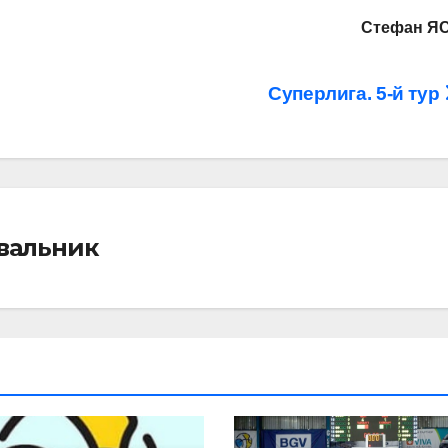
Стефан Я
Суперлига. 5-й тур
івальник