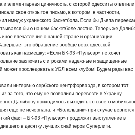
 а и элементарная циничность, с которой одесситы ответили
исали свое открытое письмо, в котором, в частности,
нил имидж украинского баскетбола. Если бы Дьяпа перееха
н отзывался бы о нашем баскетболе лестно. Теперь же Далиб
ь иное впечатление о нашей стране и организации
Завершает это обращение вообще верх одесской
овать как насмешку: «Если БК-93 «Пульсар» не хочет
 желание заключать с игроками надежные и защищенные
ой может проследовать в УБЛ всем клубом! Будем рады вас
овали интервью сербского центрфорварда, в котором тот
 из-за того, что ему не позволили перевезти в Украину
нтернет Далибору приходилось выходить со своего мобильно
ация еще не исчерпана, и «Болельщик» при случае вернется
четкий факт – БК-93 «Пульсар» продолжит выступление в
одившего в десятку лучших снайперов Суперлиги.