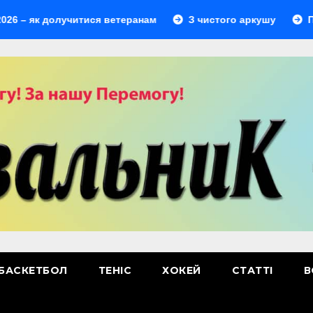
 долучитися ветеранам
З чистого аркушу
Перший лі
БАСКЕТБОЛ
ТЕНІС
ХОКЕЙ
СТАТТІ
В