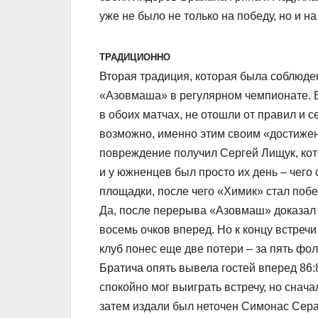
уже не было не только на победу, но и 
ТРАДИЦИОННО
Вторая традиция, которая была соблюде
«Азовмаша» в регулярном чемпионате. 
в обоих матчах, не отошли от правил и с
возможно, именно этим своим «достижен
повреждение получил Сергей Лищук, кот
и у южненцев был просто их день – чего 
площадки, после чего «Химик» стал поб
Да, после перерыва «Азовмаш» доказал с
восемь очков вперед. Но к концу встреч
клуб понес еще две потери – за пять фо
Братича опять вывела гостей вперед 86:
спокойно мог выиграть встречу, но снач
затем издали был неточен Симонас Сер