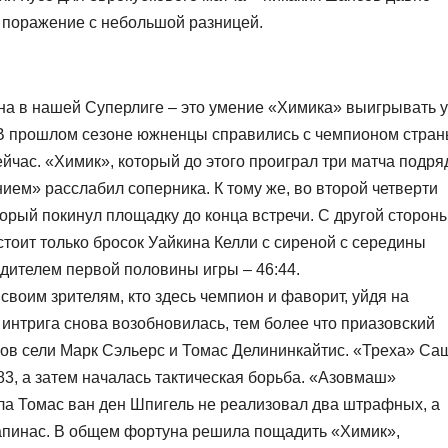
на поражение с небольшой разницей.
на в нашей Суперлиге – это умение «Химика» выигрывать у
В прошлом сезоне южненцы справились с чемпионом стра
ейчас. «Химик», который до этого проиграл три матча подря
ием» расслабил соперника. К тому же, во второй четверти
орый покинул площадку до конца встречи. С другой стороны
стоит только бросок Уайкина Келли с сиреной с середины
едителем первой половины игры – 46:44.
воим зрителям, кто здесь чемпион и фаворит, уйдя на
и интрига снова возобновилась, тем более что приазовский
лов сели Марк Сэльерс и Томас Делининкайтис. «Треха» Са
83, а затем началась тактическая борьба. «Азовмаш»
ала Томас ван ден Шпигель не реализовал два штрафных, а
апинас. В общем фортуна решила пощадить «Химик»,