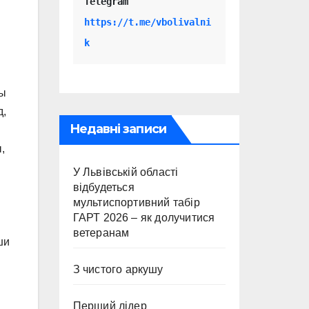
Telegram 
https://t.me/vbolivalni
k
ны
д,
Недавні записи
,
У Львівській області
відбудеться
мультиспортивний табір
ГАРТ 2026 – як долучитися
ветеранам
ши
З чистого аркушу
Перший лідер