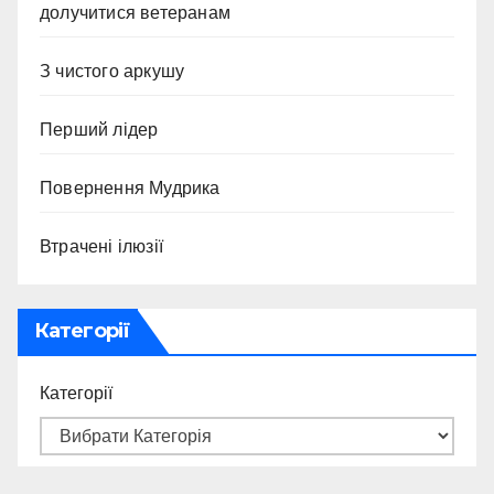
долучитися ветеранам
З чистого аркушу
Перший лідер
Повернення Мудрика
Втрачені ілюзії
Категорії
Категорії