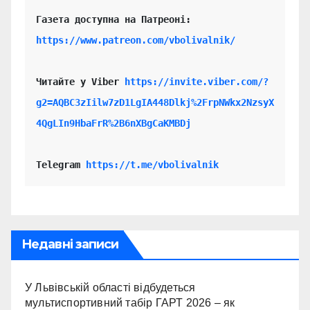
https://www.patreon.com/vbolivalnik/
Читайте у Viber 
https://invite.viber.com/?
g2=AQBC3zIilw7zD1LgIA448Dlkj%2FrpNWkx2NzsyX
4QgLIn9HbaFrR%2B6nXBgCaKMBDj
Telegram 
https://t.me/vbolivalnik
Недавні записи
У Львівській області відбудеться
мультиспортивний табір ГАРТ 2026 – як