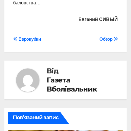
баловства…
Евгений СИВЫЙ
Навігація
Еврокубки
Обзор
записів
Від
Газета
Вболівальник
Пов’язаний запис