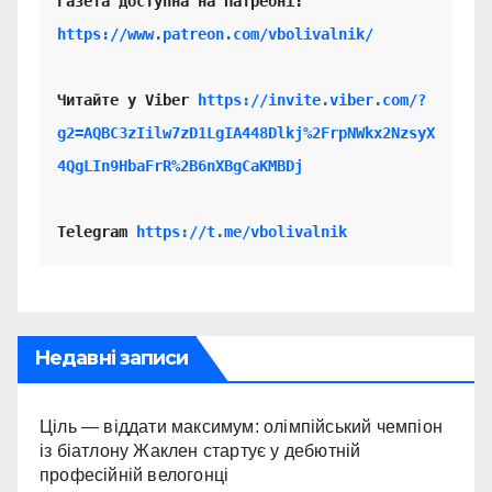
https://www.patreon.com/vbolivalnik/
Читайте у Viber 
https://invite.viber.com/?
g2=AQBC3zIilw7zD1LgIA448Dlkj%2FrpNWkx2NzsyX
4QgLIn9HbaFrR%2B6nXBgCaKMBDj
Telegram 
https://t.me/vbolivalnik
Недавні записи
Ціль — віддати максимум: олімпійський чемпіон
із біатлону Жаклен стартує у дебютній
професійній велогонці