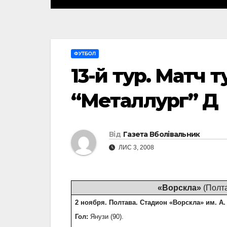
ФУТБОЛ
13-й тур. Матч т
“Металлург” Д
Від
Газета Вболівальник
ЛИС 3, 2008
«Ворскла»
(Полт
2 ноября. Полтава. Стадион «Ворскла» им. А.
Гол:
Янузи (90).