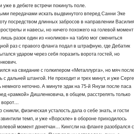
и уже в дебюте встречи покинуть поле.
ными передачами искать выдвинутого вперед Санни Эке
троту посредством длинных забросов в направлении Васили
прострелы и навесы, но ничего похожего на голевой момент
 лишь разок один из «ноликов» на табло мог смениться
ной раз с правого фланга подал в штрафную, где Дебатик
тался ударом через себя поразить ворота гостей, но
нкович.
ился на свидание с голкипером «Металлурга», но мяч посл
 с дальней штангой. Не проходит и трех минут, и уже Серг
 немного неточно. А минуте эдак на 75-й Янузи после паса
ред «рамкой» Дишленковича, в общем, расстрелять только
е ворот…
сникли, физическая усталость дала о себе знать, и гости
взвинтили темп, и уже «Ворскле» в обороне приходилось
 голевой момент донетчан… Кингсли на фланге разобрался с