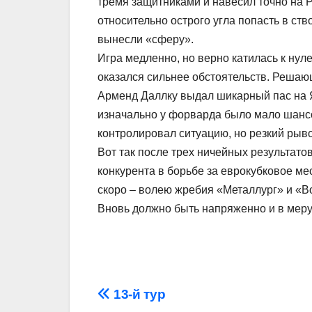
тремя защитниками и навесил точно на 
относительно острого угла попасть в ств
вынесли «сферу».
Игра медленно, но верно катилась к нул
оказался сильнее обстоятельств. Решаю
Арменд Даллку выдал шикарный пас на Ян
изначально у форварда было мало шансов
контролировал ситуацию, но резкий рыво
Вот так после трех ничейных результатов
конкурента в борьбе за еврокубковое ме
скоро – волею жребия «Металлург» и «В
Вновь должно быть напряженно и в меру
Навігація
13-й тур