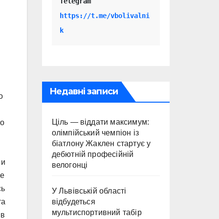
Telegram 
https://t.me/vbolivalni
k
Недавні записи
о
Ціль — віддати максимум:
но
олімпійський чемпіон із
біатлону Жаклен стартує у
дебютній професійній
 и
велогонці
ие
сь
У Львівській області
відбудеться
та
мультиспортивний табір
 в