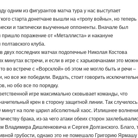
ряду одним из фигурантов матча тура у нас выступает
кого старта донетчане вышли на «тропу войны», но теперь
чески и тактически выученные оппоненты. Вначале был
ом пришло поражение от «Металлиста» и накануне
 полтавского клуба.
 в двух последних матчах подопечные Николая Костова
 минутах встречи, и если в игре с харьковчанами это можн
о во встрече с «Ворсклой» об этом не могло быть и речи –
, но все же победили. Видать, стоит говорить исключитель
в, но обо все по порядку.
ответственной игре максимально сковывает команды, что
начительный крен в сторону защитной линии. Так случилось
20 минут на поле царил абсолютный хаос. Излишнее волнен
ичеству брака, из-за чего атаки обеих сторон захлебывали
м Владимира Дишленковича и Сергея Долганского. Благо, 
тивной грубости, однако это не помешало Григорию Ярмашу