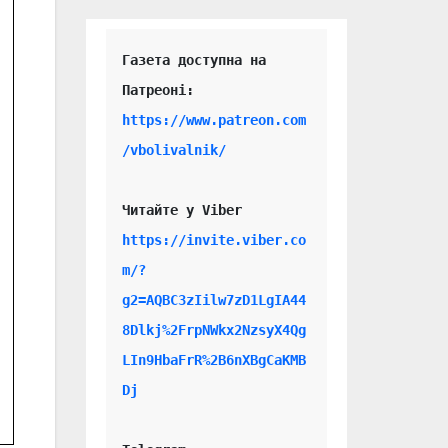
Газета доступна на 
https://www.patreon.com
/vbolivalnik/
Читайте у Viber 
https://invite.viber.co
m/?
g2=AQBC3zIilw7zD1LgIA44
8Dlkj%2FrpNWkx2NzsyX4Qg
LIn9HbaFrR%2B6nXBgCaKMB
Dj