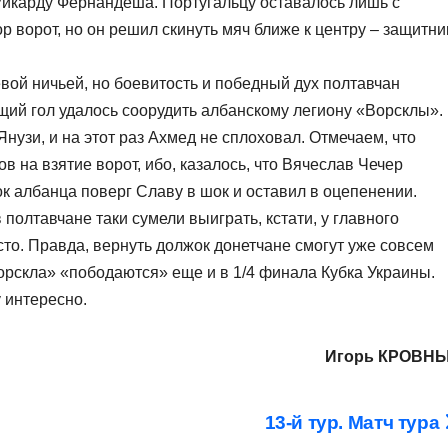
Рикарду Фернандеша. Португальцу оставалось лишь с
ор ворот, но он решил скинуть мяч ближе к центру – защитни
евой ничьей, но боевитость и победный дух полтавчан
щий гол удалось соорудить албанскому легиону «Ворсклы».
узи, и на этот раз Ахмед не сплоховал. Отмечаем, что
 на взятие ворот, ибо, казалось, что Вячеслав Чечер
к албанца поверг Славу в шок и оставил в оцепенении.
 полтавчане таки сумели выиграть, кстати, у главного
сто. Правда, вернуть должок донетчане смогут уже совсем
орскла» «пободаются» еще и в 1/4 финала Кубка Украины.
 интересно.
Игорь КРОВН
13-й тур. Матч тура