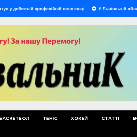
ебютній професійній велогонці
У Львівській області від
БАСКЕТБОЛ
ТЕНІС
ХОКЕЙ
СТАТТІ
В