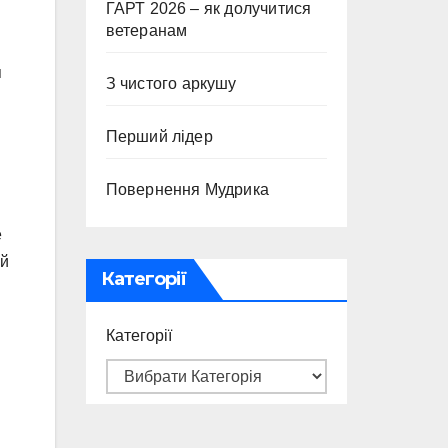
ГАРТ 2026 – як долучитися
ветеранам
я
З чистого аркушу
Перший лідер
Повернення Мудрика
е
ей
Категорії
Категорії