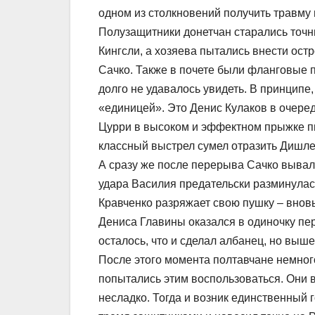
одном из столкновений получить травму 
Полузащитники донетчан старались точ
Кингсли, а хозяева пытались внести ос
Сачко. Также в почете были фланговые 
долго не удавалось увидеть. В принципе,
«единицей». Это Денис Кулаков в очеред
Цурри в высоком и эффектном прыжке пы
классный выстрел сумел отразить Дишле
А сразу же после перерыва Сачко вывал
удара Василия предательски разминулась
Кравченко разряжает свою пушку – вновь
Дениса Главины оказался в одиночку пе
осталось, что и сделал албанец, но выш
После этого момента полтавчане немного 
попытались этим воспользоваться. Они 
несладко. Тогда и возник единственный