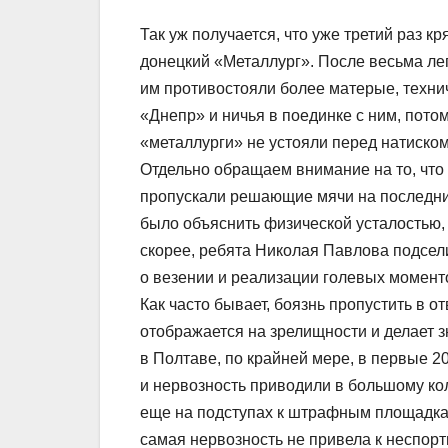
Так уж получается, что уже третий раз к
донецкий «Металлург». После весьма лег
им противостояли более матерые, техни
«Днепр» и ничья в поединке с ним, пот
«металлурги» не устояли перед натиском
Отдельно обращаем внимание на то, что
пропускали решающие мячи на последних
было объяснить физической усталостью, т
скорее, ребята Николая Павлова подсели
о везении и реализации голевых моменто
Как часто бывает, боязнь пропустить в 
отображается на зрелищности и делает з
в Полтаве, по крайней мере, в первые 
и нервозность приводили в большому кол
еще на подступах к штрафным площадка
самая нервозность не привела к неспор