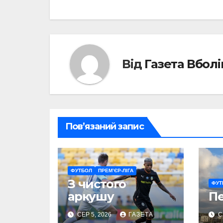
записів
Від
Газета Вбол
Пов’язаний запис
ФУТБОЛ
ПРЕМ’ЄР-ЛІГА
З чистого
ФУТ
аркушу
П
СЕР 5, 2026
ГАЗЕТА
С