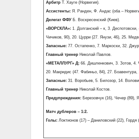
Арбитр
Т. Хауге (Норвегия).
Ассистенты:
Я. Ранден, Ф. Андас (оба – Норвеги
Делегат ФФУ
Б. Воскресенский (Киев).
«ВОРСКЛА»:
1. Долганский – к, 3. Деспотовски, 
Чичиков, 90), 20. Цурри (27. Янузи, 46), 25. Медв
Запасные:
77. Остапенко, 7. Маркоски, 32. Джур
Главный тренер
Николай Павлов.
«МЕТАЛЛУРГ» Д:
66. Дишленкович, 3. Зотов, 4. 
20. Макридис (47. Фабиньо, 84), 27. Боавентура,
Запасные:
31. Воробьев, 5. Билозор, 14. Волови
Главный тренер
Николай Костов.
Предупреждения:
Березовчук (16), Чечер (89), 
Матч дублеров – 1:2.
Голы:
Локтионов (17) – Даниловский (22), Гордя (