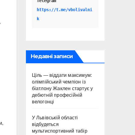
Telegram 
https://t.me/vbolivalni
k
,
Недавні записи
Ціль — віддати максимум:
олімпійський чемпіон із
біатлону Жаклен стартує у
дебютній професійній
велогонці
У Львівській області
и,
відбудеться
мультиспортивний табір