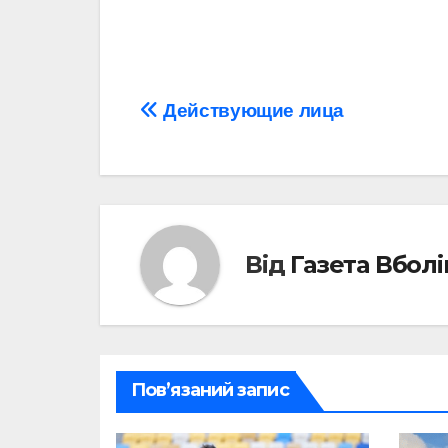
Навігація
Действующие лица
записів
Від
Газета Вбол
Пов’язаний запис