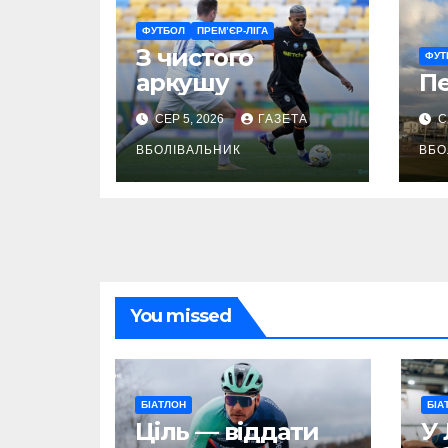
ФУТБОЛ
ПРЕМ’ЄР-ЛІГА
З чистого
ФУТ
аркушу
П
СЕР 5, 2026
ГАЗЕТА
С
ВБОЛІВАЛЬНИК
ВБО
You missed
БІАТЛОН
БІА
Ціль — віддати
У 