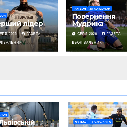
ФУТБОЛ
ЗА КОРДОНОМ
Повернення
БОЛ
ерший лідер
Мудрика
ЕР 5, 2026
ГАЗЕТА
СЕР 5, 2026
ГАЗЕТА
ЛІВАЛЬНИК
ВБОЛІВАЛЬНИК
ТЛОН
Львівській
ФУТБОЛ
ПРЕМ’ЄР-ЛІГА