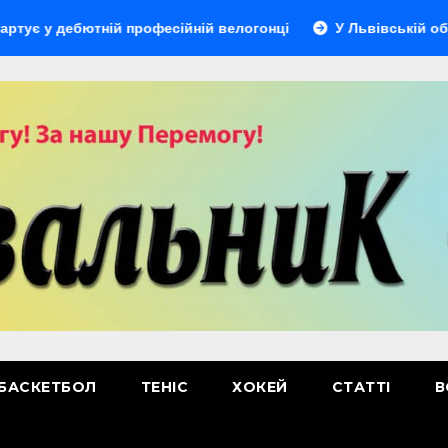
ебютній професійній велогонці
У Львівській області від
БАСКЕТБОЛ
ТЕНІС
ХОКЕЙ
СТАТТІ
В