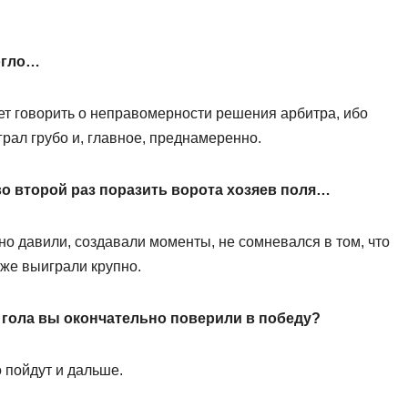
огло…
будет говорить о неправомерности решения арбитра, ибо
рал грубо и, главное, преднамеренно.
 во второй раз поразить ворота хозяев поля…
нно давили, создавали моменты, не сомневался в том, что
аже выиграли крупно.
о гола вы окончательно поверили в победу?
о пойдут и дальше.