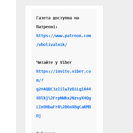
Газета доступна на 
https://www.patreon.com
/vbolivalnik/
Читайте у Viber 
https://invite.viber.co
m/?
g2=AQBC3zIilw7zD1LgIA44
8Dlkj%2FrpNWkx2NzsyX4Qg
LIn9HbaFrR%2B6nXBgCaKMB
Dj