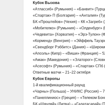
Кубок Вызова
«Атлассиб» (Румыния) – «Банвит» (Турци
«Спартак» П (Болгария) – «Анталия» (Ту
БК «Проштейов» (Чехия) – КК «Загреб» (
«Мобителко» (Румыния) – «Олденбург» (
«Чедевита» (Хорватия) – «Эрэ-Тулон» (Ф
«Корменд» (Венгрия) – «Эйффель Тауэрс
«Свендборг Рэббитс» (Дания) – «Широки 
«Апоэль» (Кипр) – «Виши» (Франция) – 5
«Амак» (Македония) – «Златорог» (Слове
«Асесофт» (Румыния) – «Спартак» СПб (
Ответные матчи – 21–22 октября
Кубок Европы
1-й квалификационный раунд
«Чарны» (Польша) – УНИКС (Россия) – 7
«Панеллиниос» (Греция) – «Телеком Бонн
БК «Шяуляй» (Литва) – «Галатасарай» (Т