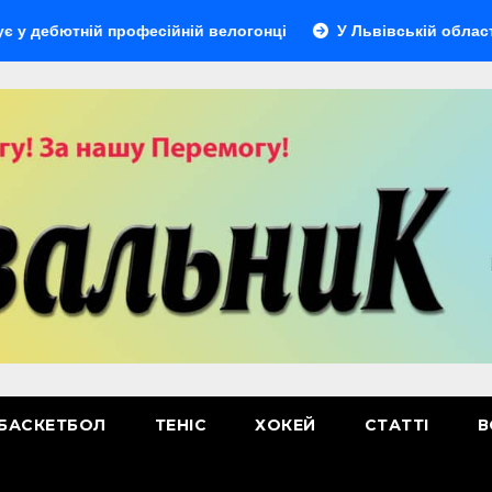
ній професійній велогонці
У Львівській області відбуде
БАСКЕТБОЛ
ТЕНІС
ХОКЕЙ
СТАТТІ
В