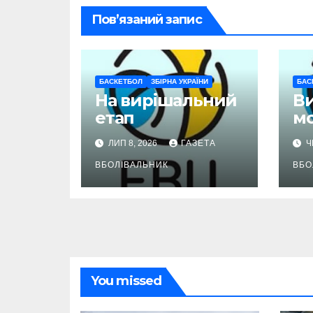
Пов’язаний запис
БАСКЕТБОЛ
ЗБІРНА УКРАЇНИ
БАС
На вирішальний
В
етап
м
ЛИП 8, 2026
ГАЗЕТА
Ч
ВБОЛІВАЛЬНИК
ВБО
You missed