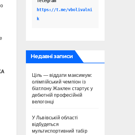
Telegram 
го
https://t.me/vbolivalni
k
е
Недавні записи
КА
Ціль — віддати максимум:
олімпійський чемпіон із
біатлону Жаклен стартує у
дебютній професійній
велогонці
У Львівській області
відбудеться
мультиспортивний табір