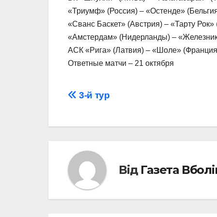
«Триумф» (Россия) – «Остенде» (Бельгия
«Сванс Баскет» (Австрия) – «Тарту Рок» 
«Амстердам» (Нидерланды) – «Железник»
АСК «Рига» (Латвия) – «Шоле» (Франция)
Ответные матчи – 21 октября
Навігація
3-й тур
записів
Від
Газета Вбол