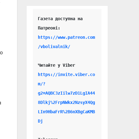
е
Газета доступна на 
https://www.patreon.com
/vbolivalnik/
но
Читайте у Viber 
https://invite.viber.co
m/?
g2=AQBC3zIilw7zD1LgIA44
8Dlkj%2FrpNWkx2NzsyX4Qg
я
LIn9HbaFrR%2B6nXBgCaKMB
Dj