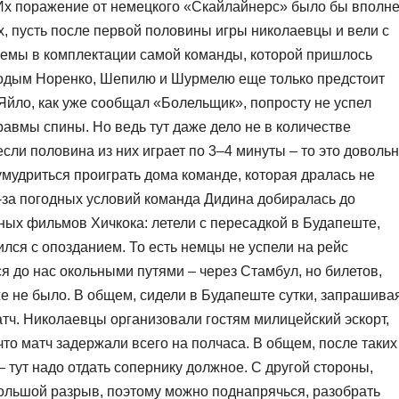
. Их поражение от немецкого «Скайлайнерс» было бы вполн
, пусть после первой половины игры николаевцы и вели с
блемы в комплектации самой команды, которой пришлось
лодым Норенко, Шепилю и Шурмелю еще только предстоит
 Яйло, как уже сообщал «Болельщик», попросту не успел
равмы спины. Но ведь тут даже дело не в количестве
если половина из них играет по 3–4 минуты – то это доволь
 умудриться проиграть дома команде, которая дралась не
из-за погодных условий команда Дидина добиралась до
ных фильмов Хичкока: летели с пересадкой в Будапеште,
ился с опозданием. То есть немцы не успели на рейс
 до нас окольными путями – через Стамбул, но билетов,
же не было. В общем, сидели в Будапеште сутки, запрашива
тч. Николаевцы организовали гостям милицейский эскорт,
что матч задержали всего на полчаса. В общем, после таких
 тут надо отдать сопернику должное. С другой стороны,
 большой разрыв, поэтому можно поднапрячься, разобрать