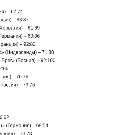
я) – 67:74
рция) – 83:87
Хорватия) – 61:69
Германия) – 60:86
ранция) – 92:82
» (Нидерланды) – 71:88
Брег» (Босния) – 92:100
2:66
ния) – 70:76
Россия) – 79:76
6:62
» (Германия) – 69:54
урция) – 73:73