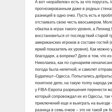
А вот «корабелов» есть за что поругать
прогнозированным даже в родных стенах
разницей в одно очко. Пусть есть и про
отстаивать свою честь ввосьмером. Мо
обкатка в играх такого уровня, а Леонид
восстановиться от последствий старой т
американских игроков в составе гостей (
яркий показатель их уровня). Как можно
благодаря, а вопреки? Дело в том, что 
Николаева, как по сценариям ненаписан
погода была нелетной, и самолет отправ
Будапешт–Одесса. Попытались добраться
понятное дело, на такую толпу народа у
у FIBA-Европа разрешения перенести ма
который сопровождал их из Одессы, так 
приключений еще и выиграть на выезде –
разница в семь очков – это не такой уж