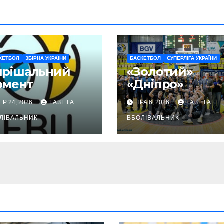
КЕТБОЛ
ЗБІРНА УКРАЇНИ
БАСКЕТБОЛ
СУПЕРЛІГА УКРАЇНИ
ирішальний
«Золотий»
омент
«Дніпро»
ЕР 24, 2026
ГАЗЕТА
ТРА 6, 2026
ГАЗЕТА
ЛІВАЛЬНИК
ВБОЛІВАЛЬНИК