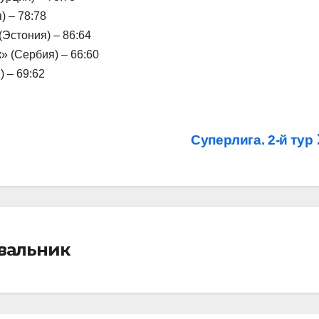
) – 78:78
(Эстония) – 86:64
 (Сербия) – 66:60
 – 69:62
Суперлига. 2-й тур
івальник