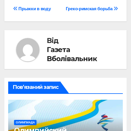
Навігація
Прыжки в воду
Греко-римская борьба
записів
Від
Газета
Вболівальник
Пов’язаний запис
ОЛИМПИАДА
Олимпийский