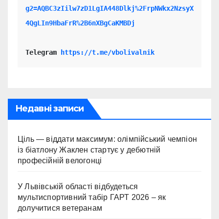
g2=AQBC3zIilw7zD1LgIA448Dlkj%2FrpNWkx2NzsyX
4QgLIn9HbaFrR%2B6nXBgCaKMBDj
Telegram 
https://t.me/vbolivalnik
Недавні записи
Ціль — віддати максимум: олімпійський чемпіон
із біатлону Жаклен стартує у дебютній
професійній велогонці
У Львівській області відбудеться
мультиспортивний табір ГАРТ 2026 – як
долучитися ветеранам