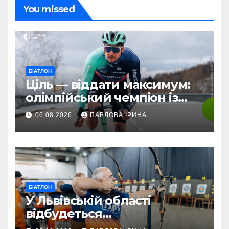
You missed
БІАТЛОН
Ціль — віддати максимум:
олімпійський чемпіон із
біатлону Жаклен стартує у
06.08.2026
ПАВЛОВА ІРИНА
дебютній професійній
велогонці
БІАТЛОН
У Львівській області
відбудеться
мультиспортивний табір