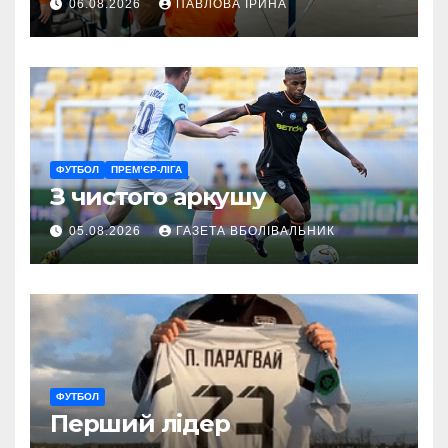
06.08.2026
ПАВЛОВА ІРИНА
ГАРТ 2026 – як долучитися
ветеранам
ФУТБОЛ
ПРЕМ’ЄР-ЛІГА
З чистого аркушу
05.08.2026
ГАЗЕТА ВБОЛІВАЛЬНИК
ФУТБОЛ
Перший лідер