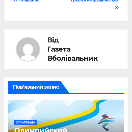
Навігація
записів
Від
Газета
Вболівальник
Пов’язаний запис
ОЛИМПИАДА
Олимпийский