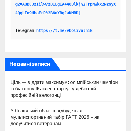
g2=AQBC3zIilw7zD1LgIA448Dlkj%2FrpNWkx2NzsyX
4QgLIn9HbaFrR%2B6nXBgCaKMBDj
Telegram 
https://t.me/vbolivalnik
Недавні записи
Ціль — віддати максимум: олімпійський чемпіон
із біатлону Жаклен стартує у дебютній
професійній велогонці
У Львівській області відбудеться
мультиспортивний табір ГАРТ 2026 – як
долучитися ветеранам