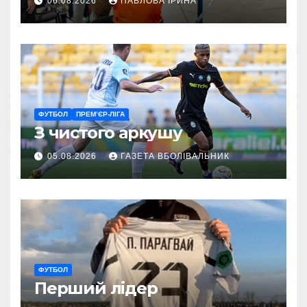
06.08.2026
ПАВЛОВА ІРИНА
ГАРТ 2026 – як долучитися
ветеранам
ФУТБОЛ
ПРЕМ’ЄР-ЛІГА
З чистого аркушу
05.08.2026
ГАЗЕТА ВБОЛІВАЛЬНИК
ФУТБОЛ
Перший лідер